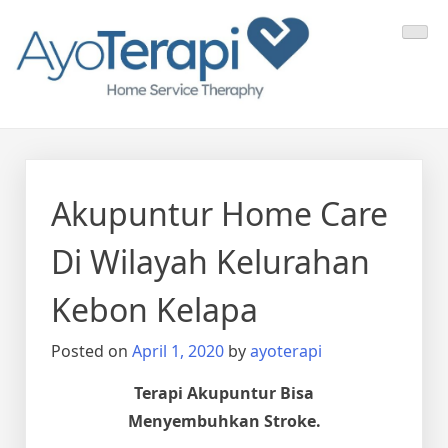
Skip
Ayo Terapi
Homecare Akupunktur
to
content
Akupuntur Home Care
Di Wilayah Kelurahan
Kebon Kelapa
Posted on
April 1, 2020
by
ayoterapi
Terapi Akupuntur Bisa
Menyembuhkan Stroke.