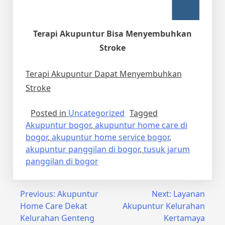
Terapi Akupuntur Bisa Menyembuhkan
Stroke
Terapi Akupuntur Dapat Menyembuhkan
Stroke
Posted in
Uncategorized
Tagged
Akupuntur bogor
,
akupuntur home care di
bogor
,
akupuntur home service bogor
,
akupuntur panggilan di bogor
,
tusuk jarum
panggilan di bogor
Post
Previous:
Akupuntur
Next:
Layanan
Home Care Dekat
Akupuntur Kelurahan
navigation
Kelurahan Genteng
Kertamaya