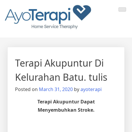
Skip
Ayo Terapi
Homecare Akupunktur
to
content
Terapi Akupuntur Di
Kelurahan Batu. tulis
Posted on
March 31, 2020
by
ayoterapi
Terapi Akupuntur Dapat
Menyembuhkan Stroke.