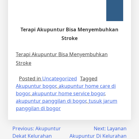
Terapi Akupuntur Bisa Menyembuhkan
Stroke
Terapi Akupuntur Bisa Menyembuhkan
Stroke
Posted in
Uncategorized
Tagged
Akupuntur bogor
,
akupuntur home care di
bogor
,
akupuntur home service bogor
,
akupuntur panggilan di bogor
,
tusuk jarum
panggilan di bogor
Post
Previous:
Akupuntur
Next:
Layanan
Dekat Kelurahan
Akupuntur Di Kelurahan