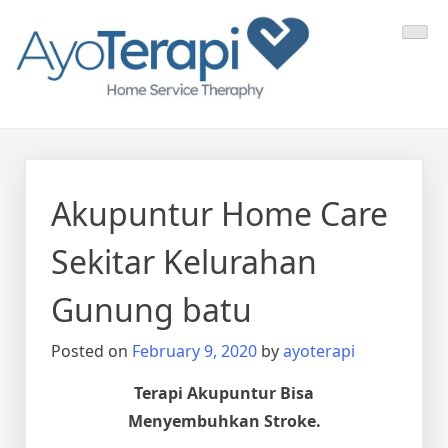
Skip
Ayo Terapi
Homecare Akupunktur
to
content
Akupuntur Home Care
Sekitar Kelurahan
Gunung batu
Posted on
February 9, 2020
by
ayoterapi
Terapi Akupuntur Bisa
Menyembuhkan Stroke.