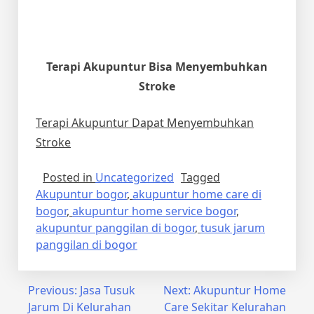
Terapi Akupuntur Bisa Menyembuhkan
Stroke
Terapi Akupuntur Dapat Menyembuhkan
Stroke
Posted in
Uncategorized
Tagged
Akupuntur bogor
,
akupuntur home care di
bogor
,
akupuntur home service bogor
,
akupuntur panggilan di bogor
,
tusuk jarum
panggilan di bogor
Post
Previous:
Jasa Tusuk
Next:
Akupuntur Home
Jarum Di Kelurahan
Care Sekitar Kelurahan