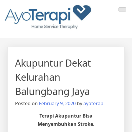
Skip
Ayo Terapi
Homecare Akupunktur
to
content
Akupuntur Dekat
Kelurahan
Balungbang Jaya
Posted on
February 9, 2020
by
ayoterapi
Terapi Akupuntur Bisa
Menyembuhkan Stroke.