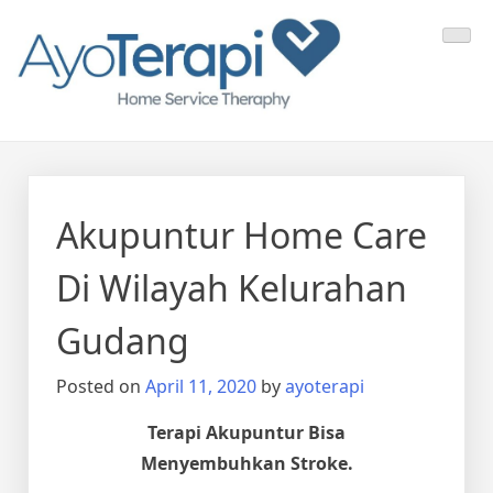
Skip
Ayo Terapi
Homecare Akupunktur
to
content
Akupuntur Home Care
Di Wilayah Kelurahan
Gudang
Posted on
April 11, 2020
by
ayoterapi
Terapi Akupuntur Bisa
Menyembuhkan Stroke.