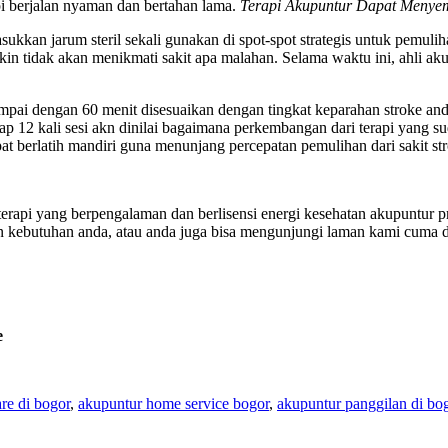
i berjalan nyaman dan bertahan lama.
Terapi Akupuntur Dapat Menye
kan jarum steril sekali gunakan di spot-spot strategis untuk pemuli
 tidak akan menikmati sakit apa malahan. Selama waktu ini, ahli a
ampai dengan 60 menit disesuaikan dengan tingkat keparahan stroke an
ap 12 kali sesi akn dinilai bagaimana perkembangan dari terapi yang s
at berlatih mandiri guna menunjang percepatan pemulihan dari sakit str
a terapi yang berpengalaman dan berlisensi energi kesehatan akupuntur
an kebutuhan anda, atau anda juga bisa mengunjungi laman kami cuma d
e
re di bogor
,
akupuntur home service bogor
,
akupuntur panggilan di bo