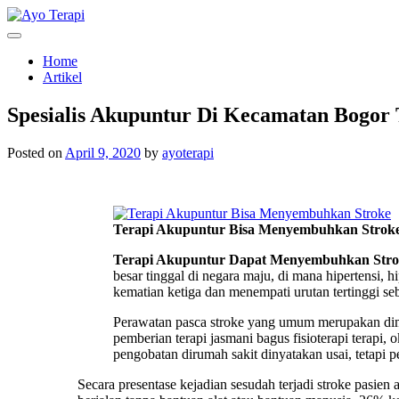
Skip
to
Homecare Akupunktur
Ayo Terapi
content
Home
Artikel
Spesialis Akupuntur Di Kecamatan Bogor
Posted on
April 9, 2020
by
ayoterapi
Terapi Akupuntur Bisa Menyembuhkan Strok
Terapi Akupuntur Dapat Menyembuhkan Stro
besar tinggal di negara maju, di mana hipertensi, 
kematian ketiga dan menempati urutan tertinggi se
Perawatan pasca stroke yang umum merupakan dimu
pemberian terapi jasmani bagus fisioterapi terapi, o
pengobatan dirumah sakit dinyatakan usai, tetapi p
Secara presentase kejadian sesudah terjadi stroke pasie