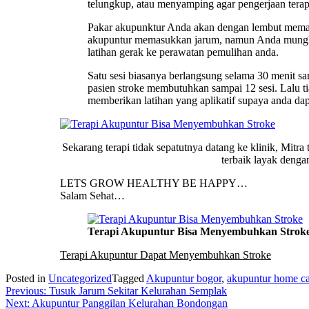
telungkup, atau menyamping agar pengerjaan terap
Pakar akupunktur Anda akan dengan lembut memasuk
akupuntur memasukkan jarum, namun Anda mungkin
latihan gerak ke perawatan pemulihan anda.
Satu sesi biasanya berlangsung selama 30 menit s
pasien stroke membutuhkan sampai 12 sesi. Lalu ti
memberikan latihan yang aplikatif supaya anda dap
Sekarang terapi tidak sepatutnya datang ke klinik, Mitr
terbaik layak deng
LETS GROW HEALTHY BE HAPPY…
Salam Sehat…
Terapi Akupuntur Bisa Menyembuhkan Strok
Terapi Akupuntur Dapat Menyembuhkan Stroke
Posted in
Uncategorized
Tagged
Akupuntur bogor
,
akupuntur home ca
Post
Previous:
Tusuk Jarum Sekitar Kelurahan Semplak
Next:
Akupuntur Panggilan Kelurahan Bondongan