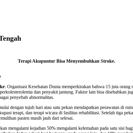
 Tengah
Terapi Akupuntur Bisa Menyembuhkan Stroke.
e
ke
. Organisasi Kesehatan Dunia memperkirakan bahwa 15 juta orang me
hiperkolesterolemia dan penyakit jantung. Faktor lain bisa disebabkan j
bagai penyebab abnormalitas.
lai dengan tujuh hari atau satu pekan mendapatkan perawatan di ruma
kupasi terapi, dan terapi wicara di fasilitas rehabilitasi. Setelah tiga p
emulihan pasien masih jauh dari selesai.
n akan mengalami kejadian 50% mengalami kelemahan pada satu sisi bagia