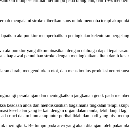
esibukan hidup sehari-hari bertumpu pada orang lain, dan 19% menderit
pernah mengalami stroke diberikan kans untuk mencoba terapi akupunk
apatkan akupunktur memperhatikan peningkatan kelenturan pergelanga
a akupunktur yang dikombinasikan dengan olahraga dapat tepat sasara
ahap awal pemulihan stroke dengan meningkatkan aliran darah ke ar
ran darah, mengendurkan otot, dan menstimulus produksi neurotransmi
engurangi peradangan dan meningkatkan jangkauan gerak pada member
ksa keadaan anda dan mendiskusikan bagaimana tingkatan terapi akupu
asi kesehatan yang terkait dengan organ dalam anda, lebih lanjut lagi
ada rinci dalam ilmu akupuntur perihal lidah dan nadi yang bisa memp
ntuk meringkuk. Bertumpu pada area yang akan ditangani oleh pakar a