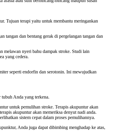
a afasia atau sulit berbincang-bincang maupun susah
tur. Tujuan terapi yaitu untuk membantu meringankan
n tangan dan bentang gerak di pergelangan tangan dan
n melawan nyeri bahu dampak stroke. Studi lain
ea yang cedera.
ter seperti endorfin dan serotonin. Ini mewujudkan
 tubuh Anda yang terkena.
ntur untuk pemulihan stroke. Terapis akupuntur akan
 terapis akupuntur akan memeriksa denyut nadi anda.
erlihatkan sistem cepat dalam proses pemulihannya.
kupunktur, Anda juga dapat dibimbing menghadap ke atas,