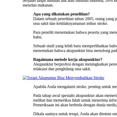
berjalan tanpa bantuan alat atau bantuan manusia, 26% k
menelan makanan.
Apa yang dikatakan penelitian?
Dalam sebuah penelitian tahun 2005, orang yang 
rasa sakit dan ketidaknyamanan imbas stroke.
Para peneliti menemukan bahwa peserta yang mend
bahu.
Sebuah studi yang lebih baru memperlihatkan bahw
menemukan bahwa akupunktur bisa menolong pada t
Bagaimana metode kerja akupunktur?
Akupunktur berprofesi dengan meningkatkan pereda
relaksasi dan penghilang rasa sakit.
Apabila Anda mengalami stroke, penting untuk m
Pada tahap awal spesialis akupunktur akan memeri
melihat dan memeriksa lidah untuk menerima inform
Pemeriksaan ini akan berbeda dengan dunia medis, 
Dikala saatnya untuk terapi, Anda akan diminta u