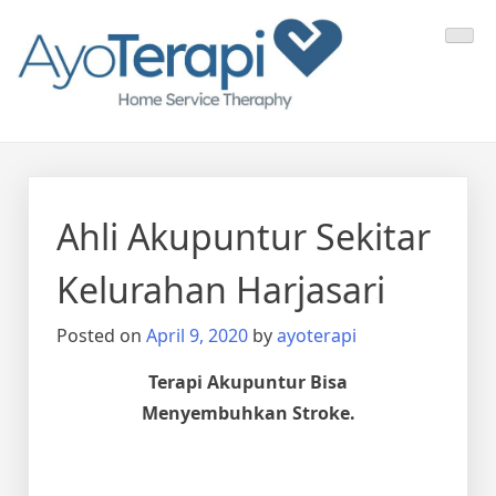
Skip
Ayo Terapi
Homecare Akupunktur
to
content
Ahli Akupuntur Sekitar
Kelurahan Harjasari
Posted on
April 9, 2020
by
ayoterapi
Terapi Akupuntur Bisa
Menyembuhkan Stroke.