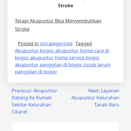
Stroke
Terapi Akupuntur Bisa Menyembuhkan
Stroke
Posted in
Uncategorized
Tagged
Akupuntur bogor
,
akupuntur home care di
bogor
,
akupuntur home service bogor
,
akupuntur panggilan di bogor
,
tusuk jarum
panggilan di bogor
Post
Previous:
Akupuntur
Next:
Layanan
Datang Ke Rumah
Akupuntur Kelurahan
navigation
Sekitar Kelurahan
Tanah Baru
Cikaret