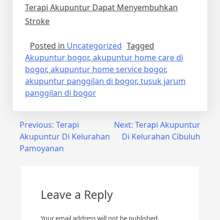
Terapi Akupuntur Dapat Menyembuhkan
Stroke
Posted in
Uncategorized
Tagged
Akupuntur bogor
,
akupuntur home care di
bogor
,
akupuntur home service bogor
,
akupuntur panggilan di bogor
,
tusuk jarum
panggilan di bogor
Post
Previous:
Terapi
Next:
Terapi Akupuntur
Akupuntur Di Kelurahan
Di Kelurahan Cibuluh
navigation
Pamoyanan
Leave a Reply
Your email address will not be published.