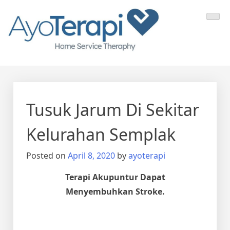
Skip
Ayo Terapi
Homecare Akupunktur
to
content
Tusuk Jarum Di Sekitar
Kelurahan Semplak
Posted on
April 8, 2020
by
ayoterapi
Terapi Akupuntur Dapat
Menyembuhkan Stroke.