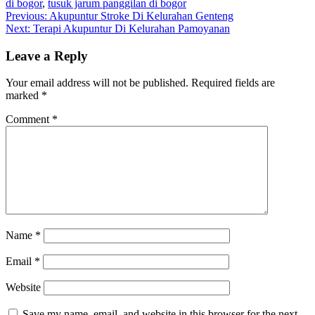
di bogor
,
tusuk jarum panggilan di bogor
Post
Previous:
Akupuntur Stroke Di Kelurahan Genteng
Next:
Terapi Akupuntur Di Kelurahan Pamoyanan
navigation
Leave a Reply
Your email address will not be published.
Required fields are
marked
*
Comment
*
Name
*
Email
*
Website
Save my name, email, and website in this browser for the next