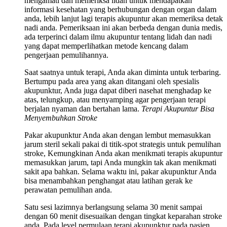
mengamati dan memeriksa lidah untuk mendapatkan
informasi kesehatan yang berhubungan dengan organ dalam
anda, lebih lanjut lagi terapis akupuntur akan memeriksa detak
nadi anda. Pemeriksaan ini akan berbeda dengan dunia medis,
ada terperinci dalam ilmu akupuntur tentang lidah dan nadi
yang dapat memperlihatkan metode kencang dalam
pengerjaan pemulihannya.
Saat saatnya untuk terapi, Anda akan diminta untuk terbaring.
Bertumpu pada area yang akan ditangani oleh spesialis
akupunktur, Anda juga dapat diberi nasehat menghadap ke
atas, telungkup, atau menyamping agar pengerjaan terapi
berjalan nyaman dan bertahan lama.
Terapi Akupuntur Bisa
Menyembuhkan Stroke
Pakar akupunktur Anda akan dengan lembut memasukkan
jarum steril sekali pakai di titik-spot strategis untuk pemulihan
stroke, Kemungkinan Anda akan menikmati terapis akupuntur
memasukkan jarum, tapi Anda mungkin tak akan menikmati
sakit apa bahkan. Selama waktu ini, pakar akupunktur Anda
bisa menambahkan penghangat atau latihan gerak ke
perawatan pemulihan anda.
Satu sesi lazimnya berlangsung selama 30 menit sampai
dengan 60 menit disesuaikan dengan tingkat keparahan stroke
anda. Pada level permulaan terapi akupunktur pada pasien