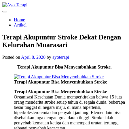
Skip
to
Homecare Akupunktur
Ayo Terapi
content
Home
Artikel
Terapi Akupuntur Stroke Dekat Dengan
Kelurahan Muarasari
Posted on
April 8, 2020
by
ayoterapi
Terapi Akupuntur Bisa Menyembuhkan Stroke.
Terapi Akupuntur Bisa Menyembuhkan Stroke
Terapi Akupuntur Bisa Menyembuhkan Stroke
.
Organisasi Kesehatan Dunia memperkirakan bahwa 15 juta
orang menderita stroke setiap tahun di segala dunia, beberapa
besar tinggal di negara maju, di mana hipertensi,
hiperkolesterolemia dan penyakit jantung. Elemen lain bisa
disebabkan juga dengan gula darah tinggi. Stroke ialah
penyebab kematian ketiga dan menempati urutan tertinggi
sebagai penyebab kecacatan.