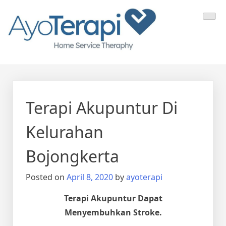
Skip
Ayo Terapi
Homecare Akupunktur
to
content
Terapi Akupuntur Di
Kelurahan
Bojongkerta
Posted on
April 8, 2020
by
ayoterapi
Terapi Akupuntur Dapat
Menyembuhkan Stroke.