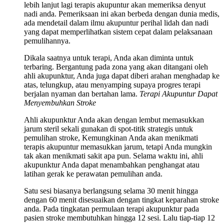
lebih lanjut lagi terapis akupuntur akan memeriksa denyut
nadi anda. Pemeriksaan ini akan berbeda dengan dunia medis,
ada mendetail dalam ilmu akupuntur perihal lidah dan nadi
yang dapat memperlihatkan sistem cepat dalam pelaksanaan
pemulihannya.
Dikala saatnya untuk terapi, Anda akan diminta untuk
terbaring. Bergantung pada zona yang akan ditangani oleh
ahli akupunktur, Anda juga dapat diberi arahan menghadap ke
atas, telungkup, atau menyamping supaya progres terapi
berjalan nyaman dan bertahan lama.
Terapi Akupuntur Dapat
Menyembuhkan Stroke
Ahli akupunktur Anda akan dengan lembut memasukkan
jarum steril sekali gunakan di spot-titik strategis untuk
pemulihan stroke, Kemungkinan Anda akan menikmati
terapis akupuntur memasukkan jarum, tetapi Anda mungkin
tak akan menikmati sakit apa pun. Selama waktu ini, ahli
akupunktur Anda dapat menambahkan penghangat atau
latihan gerak ke perawatan pemulihan anda.
Satu sesi biasanya berlangsung selama 30 menit hingga
dengan 60 menit disesuaikan dengan tingkat keparahan stroke
anda. Pada tingkatan permulaan terapi akupunktur pada
pasien stroke membutuhkan hingga 12 sesi. Lalu tiap-tiap 12