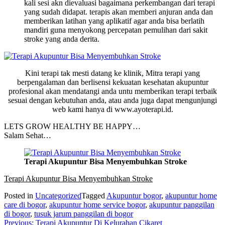
kali sesi akn dievaluasi bagaimana perkembangan dari terapi
yang sudah didapat. terapis akan memberi anjuran anda dan
memberikan latihan yang aplikatif agar anda bisa berlatih
mandiri guna menyokong percepatan pemulihan dari sakit
stroke yang anda derita.
Kini terapi tak mesti datang ke klinik, Mitra terapi yang
berpengalaman dan berlisensi kekuatan kesehatan akupuntur
profesional akan mendatangi anda untu memberikan terapi terbaik
sesuai dengan kebutuhan anda, atau anda juga dapat mengunjungi
web kami hanya di www.ayoterapi.id.
LETS GROW HEALTHY BE HAPPY…
Salam Sehat…
Terapi Akupuntur Bisa Menyembuhkan Stroke
Terapi Akupuntur Bisa Menyembuhkan Stroke
Posted in
Uncategorized
Tagged
Akupuntur bogor
,
akupuntur home
care di bogor
,
akupuntur home service bogor
,
akupuntur panggilan
di bogor
,
tusuk jarum panggilan di bogor
Post
Previous:
Terapi Akupuntur Di Kelurahan Cikaret