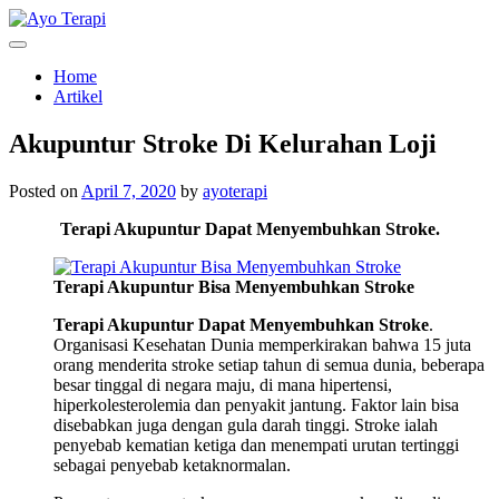
Skip
to
Homecare Akupunktur
Ayo Terapi
content
Home
Artikel
Akupuntur Stroke Di Kelurahan Loji
Posted on
April 7, 2020
by
ayoterapi
Terapi Akupuntur Dapat Menyembuhkan Stroke.
Terapi Akupuntur Bisa Menyembuhkan Stroke
Terapi Akupuntur Dapat Menyembuhkan Stroke
.
Organisasi Kesehatan Dunia memperkirakan bahwa 15 juta
orang menderita stroke setiap tahun di semua dunia, beberapa
besar tinggal di negara maju, di mana hipertensi,
hiperkolesterolemia dan penyakit jantung. Faktor lain bisa
disebabkan juga dengan gula darah tinggi. Stroke ialah
penyebab kematian ketiga dan menempati urutan tertinggi
sebagai penyebab ketaknormalan.