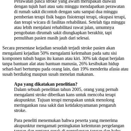
Perawatan pasca stroke yang awam merupakan diawali
dengan tujuh hari atau satu minggu mendapatkan perawatan
di rumah sakit dicontoh dengan satu sampai dua minggu
pemberian terapi fisik bagus fisioterapi terapi, okupasi terapi,
dan terapi wicara di fasilitas rehabilitasi. Setelah tiga minggu
atau lebih menjalani rehabilitasi rawat jalan, umumnya
pengobatan dirumah sakit diungkapkan berakhir, tapi
pemulihan pasien masih jauh dari selesai.
Secara presentase kejadian sesudah terjadi stroke pasien akan
mengalami kejadian 50% mengalami kelemahan pada satu sisi
komponen tubuh bagus itu kanan atau kiri. 30% tak dapat berjalan
tanpa bantuan alat atau bantuan manusia, 26% kesibukan hidup
sehari-hari bertumpu pada orang lain, dan 19% menderita afasia atau
susah berdialog maupun susah menelan makanan.
Apa yang dikatakan penelitian?
Dalam sebuah penelitian tahun 2005, orang yang pernah
mengalami stroke diberikan kans untuk mencoba terapi
akupunktur. Tujuan terapi merupakan untuk menolong
meringankan rasa sakit dan ketidaknyamanan pengaruh
stroke.
Para peneliti menemukan bahwa peserta yang menerima
akupunktur mengamati peningkatan kelenturan pergelangan
tangan dan rentang gerak di pergelangan tangan dan bahu.