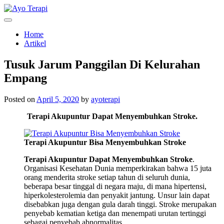
Skip
to
Homecare Akupunktur
Ayo Terapi
content
Home
Artikel
Tusuk Jarum Panggilan Di Kelurahan
Empang
Posted on
April 5, 2020
by
ayoterapi
Terapi Akupuntur Dapat Menyembuhkan Stroke.
Terapi Akupuntur Bisa Menyembuhkan Stroke
Terapi Akupuntur Dapat Menyembuhkan Stroke
.
Organisasi Kesehatan Dunia memperkirakan bahwa 15 juta
orang menderita stroke setiap tahun di seluruh dunia,
beberapa besar tinggal di negara maju, di mana hipertensi,
hiperkolesterolemia dan penyakit jantung. Unsur lain dapat
disebabkan juga dengan gula darah tinggi. Stroke merupakan
penyebab kematian ketiga dan menempati urutan tertinggi
sebagai penyebab abnormalitas.