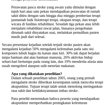
Perawatan pasca stroke yang awam yaitu dimulai dengan
tujuh hari atau satu pekan mendapatkan perawatan di rumah
sakit ditiru dengan satu hingga dua minggu pemberian terapi
jasmaniah baik fisioterapi terapi, okupasi terapi, dan terapi
wicara di fasilitas rehabilitasi. Sesudah tiga pekan atau lebih
menjalani rehabilitasi rawat jalan, biasanya pengobatan
dirumah sakit dinyatakan usai, melainkan pemulihan pasien
masih jauh dari selesai.
Secara presentase kejadian setelah terjadi stroke pasien akan
mengalami kejadian 50% mengalami kelemahan pada satu sisi
komponen tubuh bagus itu kanan atau kiri. 30% tak dapat berjalan
tanpa bantuan alat atau bantuan manusia, 26% aktivitas hidup
sehari-hari bertumpu pada orang lain, dan 19% menderita afasia atau
susah mengobrol ataupun sulit menelan makanan.
Apa yang dikatakan penelitian?
Dalam sebuah penelitian tahun 2005, orang yang pernah
mengalami stroke diberikan kesempatan untuk mencoba terapi
akupunktur. Tujuan terapi ialah untuk menolong meringankan
rasa sakit dan ketidaknyamanan imbas stroke.
Para peneliti menemukan bahwa peserta yang mendapatkan
akupunktur memperhatikan peningkatan kelenturan