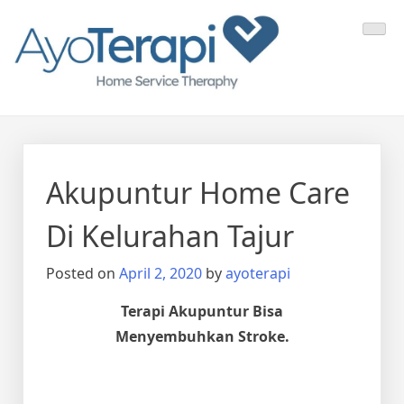
Skip
Ayo Terapi
Homecare Akupunktur
to
content
Akupuntur Home Care
Di Kelurahan Tajur
Posted on
April 2, 2020
by
ayoterapi
Terapi Akupuntur Bisa
Menyembuhkan Stroke.