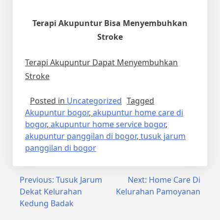
Terapi Akupuntur Bisa Menyembuhkan
Stroke
Terapi Akupuntur Dapat Menyembuhkan
Stroke
Posted in
Uncategorized
Tagged
Akupuntur bogor
,
akupuntur home care di
bogor
,
akupuntur home service bogor
,
akupuntur panggilan di bogor
,
tusuk jarum
panggilan di bogor
Post
Previous:
Tusuk Jarum
Next:
Home Care Di
Dekat Kelurahan
Kelurahan Pamoyanan
navigation
Kedung Badak