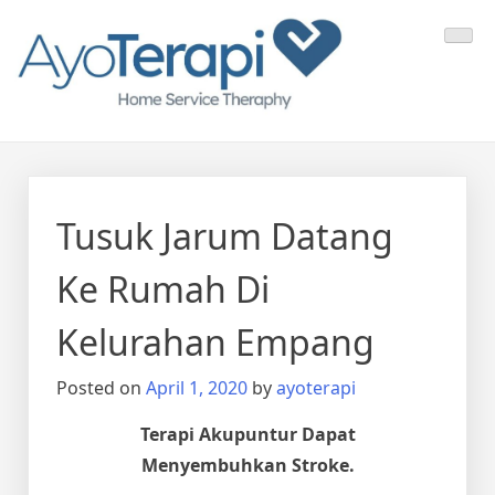
Skip
Ayo Terapi
Homecare Akupunktur
to
content
Tusuk Jarum Datang
Ke Rumah Di
Kelurahan Empang
Posted on
April 1, 2020
by
ayoterapi
Terapi Akupuntur Dapat
Menyembuhkan Stroke.