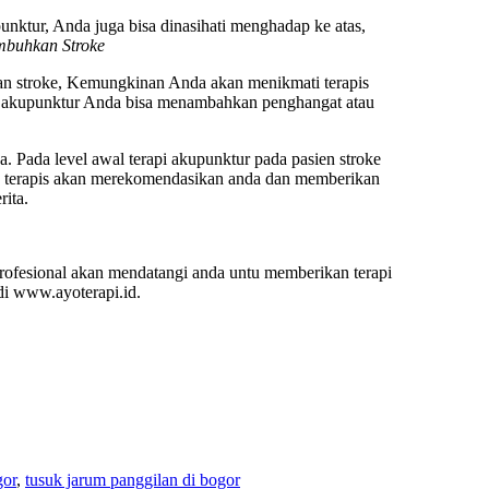
unktur, Anda juga bisa dinasihati menghadap ke atas,
mbuhkan Stroke
han stroke, Kemungkinan Anda akan menikmati terapis
r akupunktur Anda bisa menambahkan penghangat atau
. Pada level awal terapi akupunktur pada pasien stroke
at. terapis akan merekomendasikan anda dan memberikan
rita.
 profesional akan mendatangi anda untu memberikan terapi
di www.ayoterapi.id.
gor
,
tusuk jarum panggilan di bogor