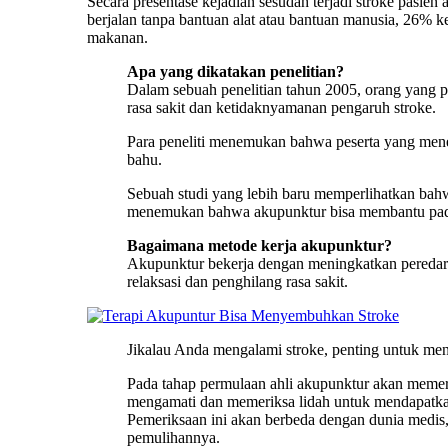
Secara presentase kejadian sesudah terjadi stroke pasie
berjalan tanpa bantuan alat atau bantuan manusia, 26% k
makanan.
Apa yang dikatakan penelitian?
Dalam sebuah penelitian tahun 2005, orang yang 
rasa sakit dan ketidaknyamanan pengaruh stroke.
Para peneliti menemukan bahwa peserta yang mene
bahu.
Sebuah studi yang lebih baru memperlihatkan bahw
menemukan bahwa akupunktur bisa membantu pada 
Bagaimana metode kerja akupunktur?
Akupunktur bekerja dengan meningkatkan peredaran
relaksasi dan penghilang rasa sakit.
Jikalau Anda mengalami stroke, penting untuk me
Pada tahap permulaan ahli akupunktur akan memer
mengamati dan memeriksa lidah untuk mendapatkan 
Pemeriksaan ini akan berbeda dengan dunia medis,
pemulihannya.