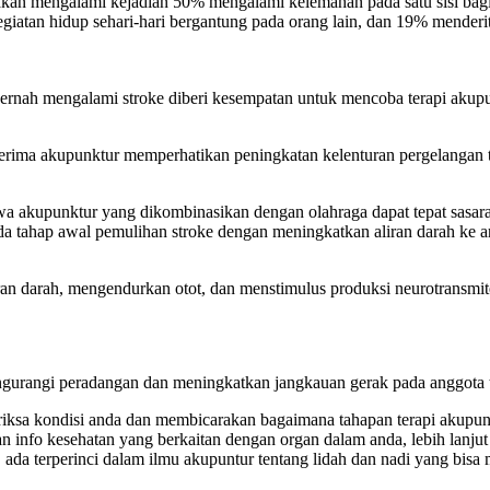
n akan mengalami kejadian 50% mengalami kelemahan pada satu sisi bagia
egiatan hidup sehari-hari bergantung pada orang lain, dan 19% menderi
pernah mengalami stroke diberi kesempatan untuk mencoba terapi akup
rima akupunktur memperhatikan peningkatan kelenturan pergelangan t
a akupunktur yang dikombinasikan dengan olahraga dapat tepat sasaran
tahap awal pemulihan stroke dengan meningkatkan aliran darah ke ar
 darah, mengendurkan otot, dan menstimulus produksi neurotransmiter 
ngurangi peradangan dan meningkatkan jangkauan gerak pada anggota 
iksa kondisi anda dan membicarakan bagaimana tahapan terapi akupunt
info kesehatan yang berkaitan dengan organ dalam anda, lebih lanjut 
 ada terperinci dalam ilmu akupuntur tentang lidah dan nadi yang bis