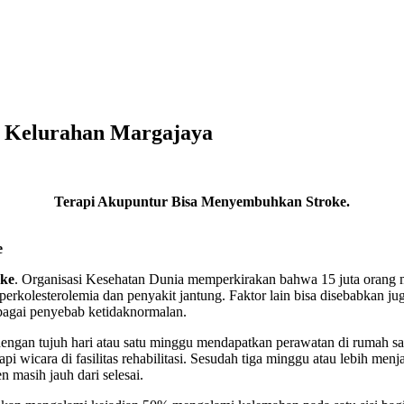
 Kelurahan Margajaya
Terapi Akupuntur Bisa Menyembuhkan Stroke.
e
ke
. Organisasi Kesehatan Dunia memperkirakan bahwa 15 juta orang me
hiperkolesterolemia dan penyakit jantung. Faktor lain bisa disebabkan j
ebagai penyebab ketidaknormalan.
engan tujuh hari atau satu minggu mendapatkan perawatan di rumah sak
erapi wicara di fasilitas rehabilitasi. Sesudah tiga minggu atau lebih men
n masih jauh dari selesai.