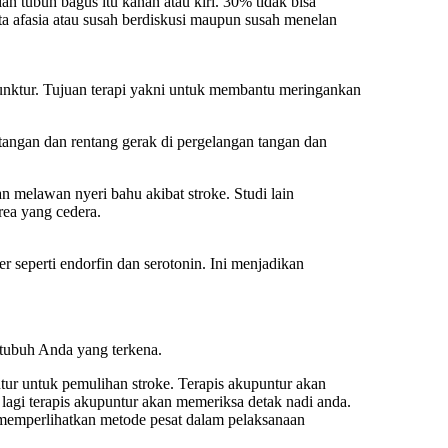
n tubuh bagus itu kanan atau kiri. 30% tidak bisa
ta afasia atau susah berdiskusi maupun susah menelan
unktur. Tujuan terapi yakni untuk membantu meringankan
angan dan rentang gerak di pergelangan tangan dan
 melawan nyeri bahu akibat stroke. Studi lain
ea yang cedera.
seperti endorfin dan serotonin. Ini menjadikan
tubuh Anda yang terkena.
ur untuk pemulihan stroke. Terapis akupuntur akan
lagi terapis akupuntur akan memeriksa detak nadi anda.
a memperlihatkan metode pesat dalam pelaksanaan