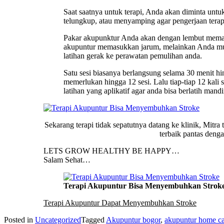
Saat saatnya untuk terapi, Anda akan diminta untu
telungkup, atau menyamping agar pengerjaan terap
Pakar akupunktur Anda akan dengan lembut memasuk
akupuntur memasukkan jarum, melainkan Anda mun
latihan gerak ke perawatan pemulihan anda.
Satu sesi biasanya berlangsung selama 30 menit hi
memerlukan hingga 12 sesi. Lalu tiap-tiap 12 kal
latihan yang aplikatif agar anda bisa berlatih man
Sekarang terapi tidak sepatutnya datang ke klinik, Mitr
terbaik pantas deng
LETS GROW HEALTHY BE HAPPY…
Salam Sehat…
Terapi Akupuntur Bisa Menyembuhkan Strok
Terapi Akupuntur Dapat Menyembuhkan Stroke
Posted in
Uncategorized
Tagged
Akupuntur bogor
,
akupuntur home ca