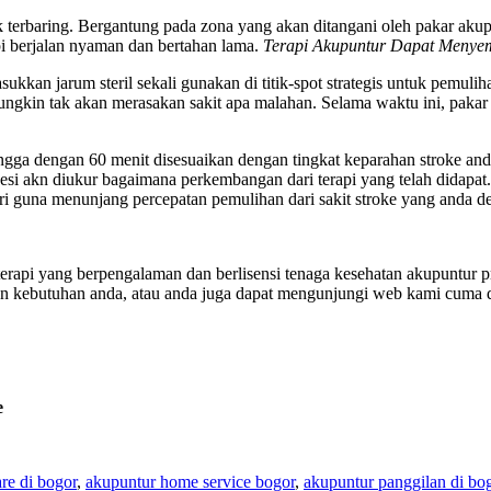
k terbaring. Bergantung pada zona yang akan ditangani oleh pakar akup
i berjalan nyaman dan bertahan lama.
Terapi Akupuntur Dapat Menye
kan jarum steril sekali gunakan di titik-spot strategis untuk pemuli
gkin tak akan merasakan sakit apa malahan. Selama waktu ini, paka
ngga dengan 60 menit disesuaikan dengan tingkat keparahan stroke anda
i sesi akn diukur bagaimana perkembangan dari terapi yang telah didap
diri guna menunjang percepatan pemulihan dari sakit stroke yang anda de
a terapi yang berpengalaman dan berlisensi tenaga kesehatan akupuntur
an kebutuhan anda, atau anda juga dapat mengunjungi web kami cuma 
e
re di bogor
,
akupuntur home service bogor
,
akupuntur panggilan di bo