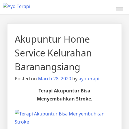
Skip
Ayo Terapi
Homecare Akupunktur
to
content
Akupuntur Home
Service Kelurahan
Baranangsiang
Posted on
March 28, 2020
by
ayoterapi
Terapi Akupuntur Bisa
Menyembuhkan Stroke.