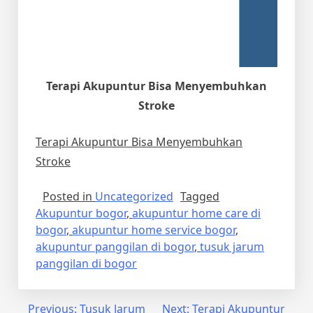
Terapi Akupuntur Bisa Menyembuhkan
Stroke
Terapi Akupuntur Bisa Menyembuhkan
Stroke
Posted in
Uncategorized
Tagged
Akupuntur bogor
,
akupuntur home care di
bogor
,
akupuntur home service bogor
,
akupuntur panggilan di bogor
,
tusuk jarum
panggilan di bogor
Post
Previous:
Tusuk Jarum
Next:
Terapi Akupuntur