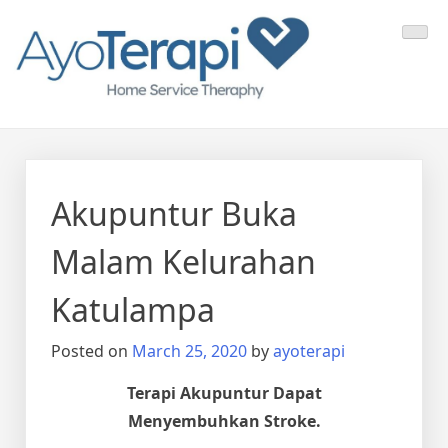
Skip
Ayo Terapi
Homecare Akupunktur
to
content
Akupuntur Buka
Malam Kelurahan
Katulampa
Posted on
March 25, 2020
by
ayoterapi
Terapi Akupuntur Dapat
Menyembuhkan Stroke.