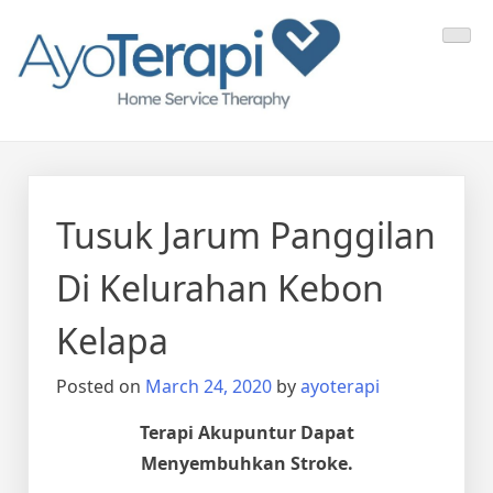
Skip
Ayo Terapi
Homecare Akupunktur
to
content
Tusuk Jarum Panggilan
Di Kelurahan Kebon
Kelapa
Posted on
March 24, 2020
by
ayoterapi
Terapi Akupuntur Dapat
Menyembuhkan Stroke.