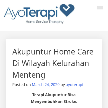
Skip
Ayo Terapi
Homecare Akupunktur
to
content
Akupuntur Home Care
Di Wilayah Kelurahan
Menteng
Posted on
March 24, 2020
by
ayoterapi
Terapi Akupuntur Bisa
Menyembuhkan Stroke.