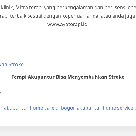
 klinik, Mitra terapi yang berpengalaman dan berlisensi en
pi terbaik sesuai dengan keperluan anda, atau anda juga
www.ayoterapi.id.
Terapi Akupuntur Bisa Menyembuhkan Stroke
e
r
,
akupuntur home care di bogor
,
akupuntur home service 