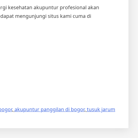
ergi kesehatan akupuntur profesional akan
 dapat mengunjungi situs kami cuma di
bogor
,
akupuntur panggilan di bogor
,
tusuk jarum