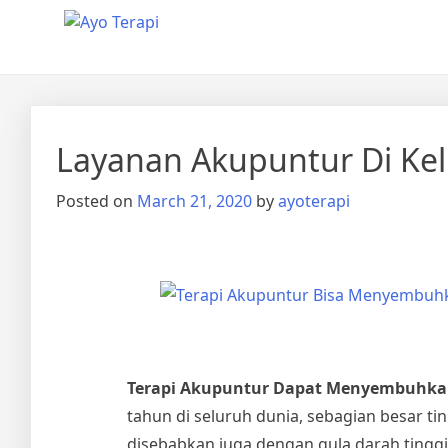
Skip
Ayo Terapi
Homecare Akupunktur
to
content
Layanan Akupuntur Di Ke
Posted on
March 21, 2020
by
ayoterapi
Terapi Akupuntur Dapat Menyembuhka
tahun di seluruh dunia, sebagian besar tin
disebabkan juga dengan gula darah tingg