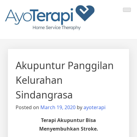
Skip
Ayo Terapi
Homecare Akupunktur
to
content
Akupuntur Panggilan
Kelurahan
Sindangrasa
Posted on
March 19, 2020
by
ayoterapi
Terapi Akupuntur Bisa
Menyembuhkan Stroke.