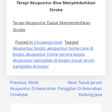
Terapi Akupuntur Bisa Menyembuhkan
Stroke
Terapi Akupuntur Dapat Menyembuhkan
Stroke
Posted in
Uncategorized
Tagged
Akupuntur bogor
,
akupuntur home care di
bogor
,
akupuntur home service bogor
,
akupuntur panggilan di bogor
,
tusuk jarum
panggilan di bogor
Post
Previous:
Klinik
Next:
Tusuk Jarum
Akupuntur Di Kelurahan
Panggilan Di Kelurahan
navigation
Cimahpar
Kedung Jaya