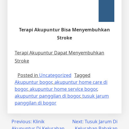
Terapi Akupuntur Bisa Menyembuhkan
Stroke
Terapi Akupuntur Dapat Menyembuhkan
Stroke
Posted in
Uncategorized
Tagged
Akupuntur bogor
,
akupuntur home care di
bogor
,
akupuntur home service bogor
,
akupuntur panggilan di bogor
,
tusuk jarum
panggilan di bogor
Post
Previous:
Klinik
Next:
Tusuk Jarum Di
Akupuntur Di Kelurahan
Kelurahan Babakan