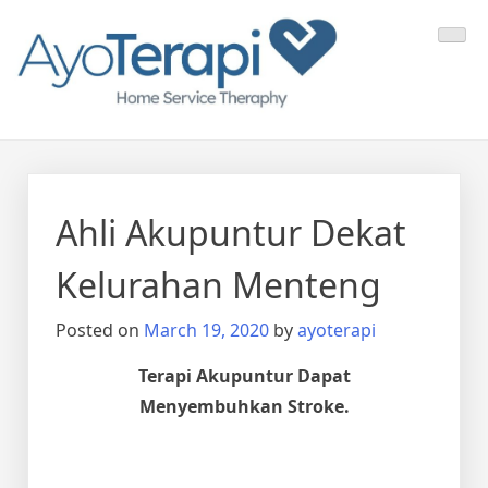
Skip
Ayo Terapi
Homecare Akupunktur
to
content
Ahli Akupuntur Dekat
Kelurahan Menteng
Posted on
March 19, 2020
by
ayoterapi
Terapi Akupuntur Dapat
Menyembuhkan Stroke.