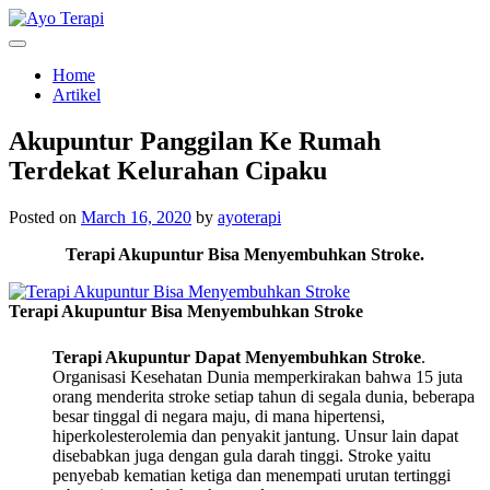
Skip
to
Homecare Akupunktur
Ayo Terapi
content
Home
Artikel
Akupuntur Panggilan Ke Rumah
Terdekat Kelurahan Cipaku
Posted on
March 16, 2020
by
ayoterapi
Terapi Akupuntur Bisa Menyembuhkan Stroke.
Terapi Akupuntur Bisa Menyembuhkan Stroke
Terapi Akupuntur Dapat Menyembuhkan Stroke
.
Organisasi Kesehatan Dunia memperkirakan bahwa 15 juta
orang menderita stroke setiap tahun di segala dunia, beberapa
besar tinggal di negara maju, di mana hipertensi,
hiperkolesterolemia dan penyakit jantung. Unsur lain dapat
disebabkan juga dengan gula darah tinggi. Stroke yaitu
penyebab kematian ketiga dan menempati urutan tertinggi