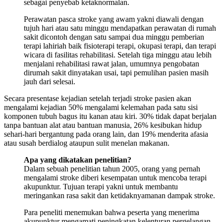
sebagai penyebab ketaknormalan.
Perawatan pasca stroke yang awam yakni diawali dengan
tujuh hari atau satu minggu mendapatkan perawatan di rumah
sakit dicontoh dengan satu sampai dua minggu pemberian
terapi lahiriah baik fisioterapi terapi, okupasi terapi, dan terapi
wicara di fasilitas rehabilitasi. Setelah tiga minggu atau lebih
menjalani rehabilitasi rawat jalan, umumnya pengobatan
dirumah sakit dinyatakan usai, tapi pemulihan pasien masih
jauh dari selesai.
Secara presentase kejadian setelah terjadi stroke pasien akan
mengalami kejadian 50% mengalami kelemahan pada satu sisi
komponen tubuh bagus itu kanan atau kiri. 30% tidak dapat berjalan
tanpa bantuan alat atau bantuan manusia, 26% kesibukan hidup
sehari-hari bergantung pada orang lain, dan 19% menderita afasia
atau susah berdialog ataupun sulit menelan makanan.
Apa yang dikatakan penelitian?
Dalam sebuah penelitian tahun 2005, orang yang pernah
mengalami stroke diberi kesempatan untuk mencoba terapi
akupunktur. Tujuan terapi yakni untuk membantu
meringankan rasa sakit dan ketidaknyamanan dampak stroke.
Para peneliti menemukan bahwa peserta yang menerima
akupunktur mengamati peningkatan kelenturan pergelangan