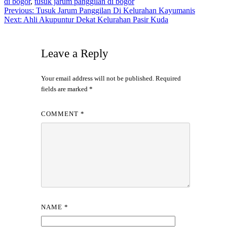
di bogor
,
tusuk jarum panggilan di bogor
Post
Previous:
Tusuk Jarum Panggilan Di Kelurahan Kayumanis
Next:
Ahli Akupuntur Dekat Kelurahan Pasir Kuda
navigation
Leave a Reply
Your email address will not be published.
Required
fields are marked
*
COMMENT
*
NAME
*