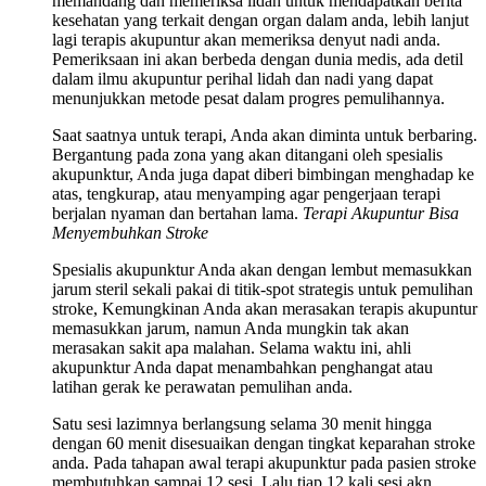
memandang dan memeriksa lidah untuk mendapatkan berita
kesehatan yang terkait dengan organ dalam anda, lebih lanjut
lagi terapis akupuntur akan memeriksa denyut nadi anda.
Pemeriksaan ini akan berbeda dengan dunia medis, ada detil
dalam ilmu akupuntur perihal lidah dan nadi yang dapat
menunjukkan metode pesat dalam progres pemulihannya.
Saat saatnya untuk terapi, Anda akan diminta untuk berbaring.
Bergantung pada zona yang akan ditangani oleh spesialis
akupunktur, Anda juga dapat diberi bimbingan menghadap ke
atas, tengkurap, atau menyamping agar pengerjaan terapi
berjalan nyaman dan bertahan lama.
Terapi Akupuntur Bisa
Menyembuhkan Stroke
Spesialis akupunktur Anda akan dengan lembut memasukkan
jarum steril sekali pakai di titik-spot strategis untuk pemulihan
stroke, Kemungkinan Anda akan merasakan terapis akupuntur
memasukkan jarum, namun Anda mungkin tak akan
merasakan sakit apa malahan. Selama waktu ini, ahli
akupunktur Anda dapat menambahkan penghangat atau
latihan gerak ke perawatan pemulihan anda.
Satu sesi lazimnya berlangsung selama 30 menit hingga
dengan 60 menit disesuaikan dengan tingkat keparahan stroke
anda. Pada tahapan awal terapi akupunktur pada pasien stroke
membutuhkan sampai 12 sesi. Lalu tiap 12 kali sesi akn