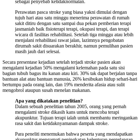
sebagai penyebab ketidaknormalan.
Perawatan pasca stroke yang biasa yakni dimulai dengan
tujuh hari atau satu minggu menerima perawatan di rumah
sakit ditiru dengan satu sampai dua pekan pemberian terapi
jasmaniah baik fisioterapi terapi, okupasi terapi, dan terapi
wicara di fasilitas rehabilitasi. Setelah tiga minggu atau lebih
menjalani rehabilitasi rawat jalan, lazimnya pengobatan
dirumah sakit disuarakan berakhir, namun pemulihan pasien
masih jauh dari selesai.
Secara presentase kejadian setelah terjadi stroke pasien akan
mengalami kejadian 50% mengalami kelemahan pada satu sisi
bagian tubuh bagus itu kanan atau kiri. 30% tak dapat berjalan tanpa
bantuan alat atau bantuan manusia, 26% kesibukan hidup sehari-hari
bertumpu pada orang lain, dan 19% menderita afasia atau sulit
mengobrol ataupun susah menelan makanan.
Apa yang dikatakan penelitian?
Dalam sebuah penelitian tahun 2005, orang yang pernah
mengalami stroke dikasih kans untuk mencoba terapi
akupunktur. Tujuan terapi ialah untuk membantu meringankan
rasa sakit dan ketidaknyamanan dampak stroke.
Para peneliti menemukan bahwa peserta yang mendapatkan
akupunktur mengamati peningkatan kelenturan pergelangan