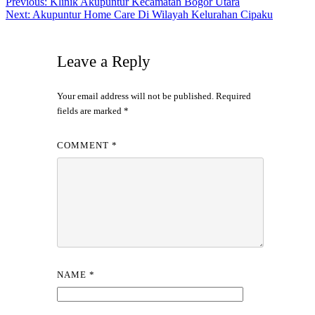
Post
Previous:
Klinik Akupuntur Kecamatan Bogor Utara
Next:
Akupuntur Home Care Di Wilayah Kelurahan Cipaku
navigation
Leave a Reply
Your email address will not be published.
Required
fields are marked
*
COMMENT
*
NAME
*