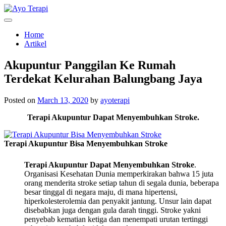
Skip
to
Homecare Akupunktur
Ayo Terapi
content
Home
Artikel
Akupuntur Panggilan Ke Rumah
Terdekat Kelurahan Balungbang Jaya
Posted on
March 13, 2020
by
ayoterapi
Terapi Akupuntur Dapat Menyembuhkan Stroke.
Terapi Akupuntur Bisa Menyembuhkan Stroke
Terapi Akupuntur Dapat Menyembuhkan Stroke
.
Organisasi Kesehatan Dunia memperkirakan bahwa 15 juta
orang menderita stroke setiap tahun di segala dunia, beberapa
besar tinggal di negara maju, di mana hipertensi,
hiperkolesterolemia dan penyakit jantung. Unsur lain dapat
disebabkan juga dengan gula darah tinggi. Stroke yakni
penyebab kematian ketiga dan menempati urutan tertinggi