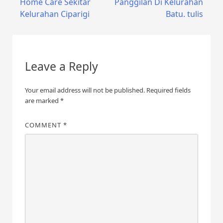
Home Care Sekitar
Panggilan Di Kelurahan
navigation
Kelurahan Ciparigi
Batu. tulis
Leave a Reply
Your email address will not be published.
Required fields
are marked
*
COMMENT
*