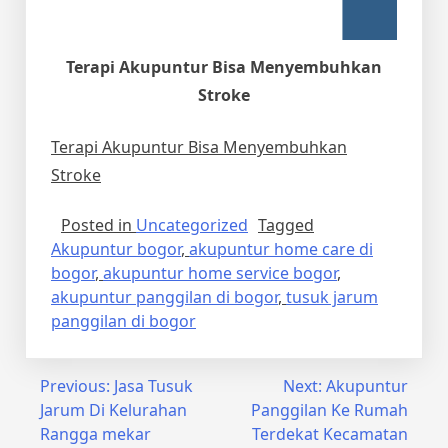
Terapi Akupuntur Bisa Menyembuhkan
Stroke
Terapi Akupuntur Bisa Menyembuhkan
Stroke
Posted in
Uncategorized
Tagged
Akupuntur bogor
,
akupuntur home care di
bogor
,
akupuntur home service bogor
,
akupuntur panggilan di bogor
,
tusuk jarum
panggilan di bogor
Post
Previous:
Jasa Tusuk
Next:
Akupuntur
Jarum Di Kelurahan
Panggilan Ke Rumah
navigation
Rangga mekar
Terdekat Kecamatan