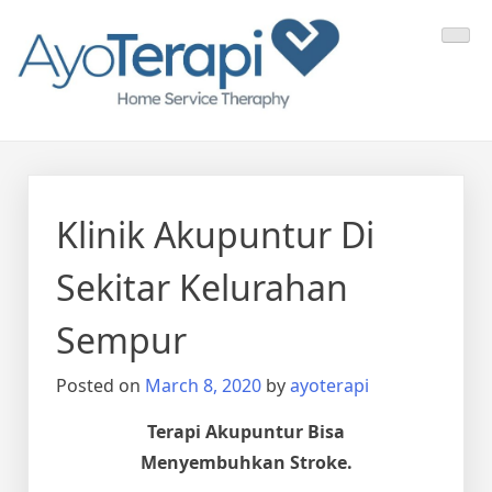
Skip
Ayo Terapi
Homecare Akupunktur
to
content
Klinik Akupuntur Di
Sekitar Kelurahan
Sempur
Posted on
March 8, 2020
by
ayoterapi
Terapi Akupuntur Bisa
Menyembuhkan Stroke.