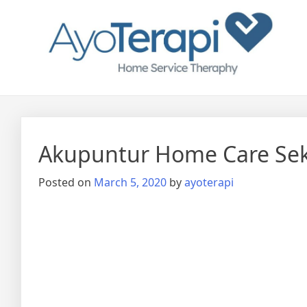
Skip
Ayo Terapi
Homecare Akupunktur
to
content
Akupuntur Home Care Sek
Posted on
March 5, 2020
by
ayoterapi