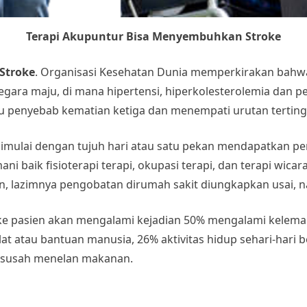
Terapi Akupuntur Bisa Menyembuhkan Stroke
Stroke
. Organisasi Kesehatan Dunia memperkirakan bahwa 
negara maju, di mana hipertensi, hiperkolesterolemia dan pe
itu penyebab kematian ketiga dan menempati urutan tertin
dimulai dengan tujuh hari atau satu pekan mendapatkan per
baik fisioterapi terapi, okupasi terapi, dan terapi wicara d
alan, lazimnya pengobatan dirumah sakit diungkapkan usai, 
roke pasien akan mengalami kejadian 50% mengalami kelemah
 alat atau bantuan manusia, 26% aktivitas hidup sehari-har
n susah menelan makanan.