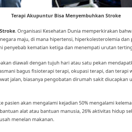
Terapi Akupuntur Bisa Menyembuhkan Stroke
Stroke
. Organisasi Kesehatan Dunia memperkirakan bahwa 
i negara maju, di mana hipertensi, hiperkolesterolemia dan
kni penyebab kematian ketiga dan menempati urutan tertin
akan diawali dengan tujuh hari atau satu pekan mendapatk
ani bagus fisioterapi terapi, okupasi terapi, dan terapi wica
 rawat jalan, biasanya pengobatan dirumah sakit diucapkan 
roke pasien akan mengalami kejadian 50% mengalami kelema
a bantuan alat atau bantuan manusia, 26% aktivitas hidup s
 susah menelan makanan.