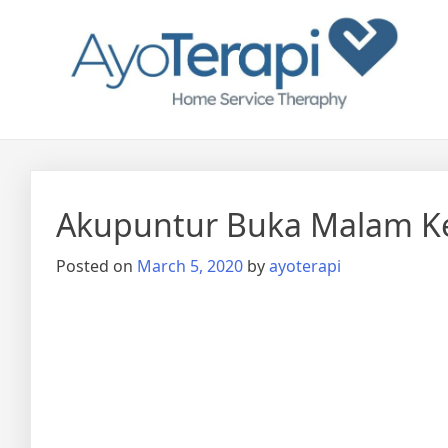
Skip
Ayo Terapi
Homecare Akupunktur
to
content
Akupuntur Buka Malam Ke
Posted on
March 5, 2020
by
ayoterapi