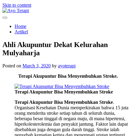
Skip to content
Homecare Akupunktur
Ayo Terapi
Home
Artikel
Ahli Akupuntur Dekat Kelurahan
Mulyaharja
Posted on
March 3, 2020
by
ayoterapi
Terapi Akupuntur Bisa Menyembuhkan Stroke.
Terapi Akupuntur Bisa Menyembuhkan Stroke
Terapi Akupuntur Bisa Menyembuhkan Stroke
.
Organisasi Kesehatan Dunia memperkirakan bahwa 15 juta
orang menderita stroke setiap tahun di seluruh dunia,
beberapa besar tinggal di negara maju, di mana hipertensi,
hiperkolesterolemia dan penyakit jantung. Faktor lain dapat
disebabkan juga dengan gula darah tinggi. Stroke ialah
penyebab kematian ketiga dan menempati urutan tertinggi