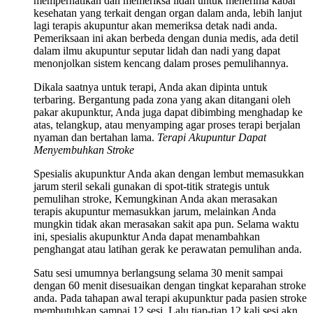
memperhatikan dan memeriksa lidah untuk menerima kabar
kesehatan yang terkait dengan organ dalam anda, lebih lanjut
lagi terapis akupuntur akan memeriksa detak nadi anda.
Pemeriksaan ini akan berbeda dengan dunia medis, ada detil
dalam ilmu akupuntur seputar lidah dan nadi yang dapat
menonjolkan sistem kencang dalam proses pemulihannya.
Dikala saatnya untuk terapi, Anda akan dipinta untuk
terbaring. Bergantung pada zona yang akan ditangani oleh
pakar akupunktur, Anda juga dapat dibimbing menghadap ke
atas, telangkup, atau menyamping agar proses terapi berjalan
nyaman dan bertahan lama.
Terapi Akupuntur Dapat
Menyembuhkan Stroke
Spesialis akupunktur Anda akan dengan lembut memasukkan
jarum steril sekali gunakan di spot-titik strategis untuk
pemulihan stroke, Kemungkinan Anda akan merasakan
terapis akupuntur memasukkan jarum, melainkan Anda
mungkin tidak akan merasakan sakit apa pun. Selama waktu
ini, spesialis akupunktur Anda dapat menambahkan
penghangat atau latihan gerak ke perawatan pemulihan anda.
Satu sesi umumnya berlangsung selama 30 menit sampai
dengan 60 menit disesuaikan dengan tingkat keparahan stroke
anda. Pada tahapan awal terapi akupunktur pada pasien stroke
membutuhkan sampai 12 sesi. Lalu tiap-tiap 12 kali sesi akn