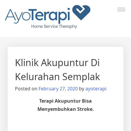
Skip
Ayo Terapi
Homecare Akupunktur
to
content
Klinik Akupuntur Di
Kelurahan Semplak
Posted on
February 27, 2020
by
ayoterapi
Terapi Akupuntur Bisa
Menyembuhkan Stroke.