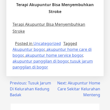
Terapi Akupuntur Bisa Menyembuhkan
Stroke
Terapi Akupuntur Bisa Menyembuhkan
Stroke
Posted in
Uncategorized
Tagged
Akupuntur bogor
,
akupuntur home care di
bogor
,
akupuntur home service bogor
,
akupuntur panggilan di bogor
,
tusuk jarum
panggilan di bogor
Post
Previous:
Tusuk Jarum
Next:
Akupuntur Home
Di Kelurahan Kedung
Care Sekitar Kelurahan
navigation
Badak
Menteng