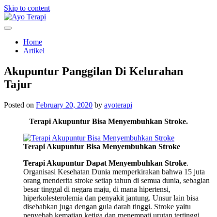
Skip to content
Homecare Akupunktur
Ayo Terapi
Home
Artikel
Akupuntur Panggilan Di Kelurahan
Tajur
Posted on
February 20, 2020
by
ayoterapi
Terapi Akupuntur Bisa Menyembuhkan Stroke.
Terapi Akupuntur Bisa Menyembuhkan Stroke
Terapi Akupuntur Dapat Menyembuhkan Stroke
.
Organisasi Kesehatan Dunia memperkirakan bahwa 15 juta
orang menderita stroke setiap tahun di semua dunia, sebagian
besar tinggal di negara maju, di mana hipertensi,
hiperkolesterolemia dan penyakit jantung. Unsur lain bisa
disebabkan juga dengan gula darah tinggi. Stroke yaitu
penyebab kematian ketiga dan menempati urutan tertinggi