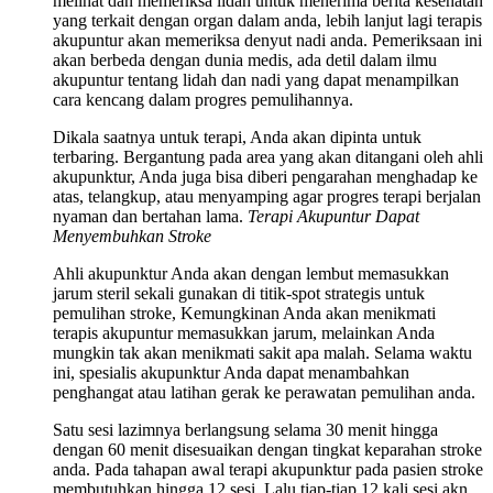
melihat dan memeriksa lidah untuk menerima berita kesehatan
yang terkait dengan organ dalam anda, lebih lanjut lagi terapis
akupuntur akan memeriksa denyut nadi anda. Pemeriksaan ini
akan berbeda dengan dunia medis, ada detil dalam ilmu
akupuntur tentang lidah dan nadi yang dapat menampilkan
cara kencang dalam progres pemulihannya.
Dikala saatnya untuk terapi, Anda akan dipinta untuk
terbaring. Bergantung pada area yang akan ditangani oleh ahli
akupunktur, Anda juga bisa diberi pengarahan menghadap ke
atas, telangkup, atau menyamping agar progres terapi berjalan
nyaman dan bertahan lama.
Terapi Akupuntur Dapat
Menyembuhkan Stroke
Ahli akupunktur Anda akan dengan lembut memasukkan
jarum steril sekali gunakan di titik-spot strategis untuk
pemulihan stroke, Kemungkinan Anda akan menikmati
terapis akupuntur memasukkan jarum, melainkan Anda
mungkin tak akan menikmati sakit apa malah. Selama waktu
ini, spesialis akupunktur Anda dapat menambahkan
penghangat atau latihan gerak ke perawatan pemulihan anda.
Satu sesi lazimnya berlangsung selama 30 menit hingga
dengan 60 menit disesuaikan dengan tingkat keparahan stroke
anda. Pada tahapan awal terapi akupunktur pada pasien stroke
membutuhkan hingga 12 sesi. Lalu tiap-tiap 12 kali sesi akn