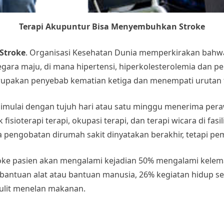
Terapi Akupuntur Bisa Menyembuhkan Stroke
Stroke
. Organisasi Kesehatan Dunia memperkirakan bahwa 
gara maju, di mana hipertensi, hiperkolesterolemia dan pe
erupakan penyebab kematian ketiga dan menempati urutan 
dimulai dengan tujuh hari atau satu minggu menerima pera
sioterapi terapi, okupasi terapi, dan terapi wicara di fasili
ya pengobatan dirumah sakit dinyatakan berakhir, tetapi pem
troke pasien akan mengalami kejadian 50% mengalami kelem
a bantuan alat atau bantuan manusia, 26% kegiatan hidup s
sulit menelan makanan.