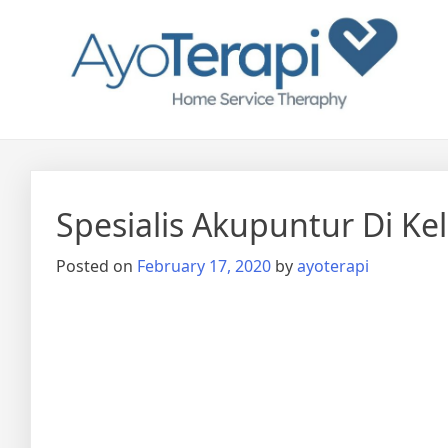
Skip
Ayo Terapi
Homecare Akupunktur
to
content
Spesialis Akupuntur Di Kel
Posted on
February 17, 2020
by
ayoterapi