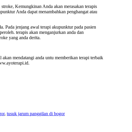
han stroke, Kemungkinan Anda akan merasakan terapis
kupunktur Anda dapat menambahkan penghangat atau
a. Pada jenjang awal terapi akupunktur pada pasien
iperoleh. terapis akan menganjurkan anda dan
roke yang anda derita.
nal akan mendatangi anda untu memberikan terapi terbaik
ww.ayoterapi.id.
gor
,
tusuk jarum panggilan di bogor