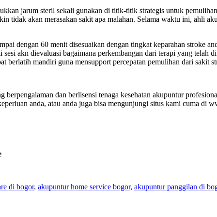
an jarum steril sekali gunakan di titik-titik strategis untuk pemuli
 tidak akan merasakan sakit apa malahan. Selama waktu ini, ahli a
ampai dengan 60 menit disesuaikan dengan tingkat keparahan stroke and
li sesi akn dievaluasi bagaimana perkembangan dari terapi yang telah d
at berlatih mandiri guna mensupport percepatan pemulihan dari sakit st
 yang berpengalaman dan berlisensi tenaga kesehatan akupuntur profesio
eperluan anda, atau anda juga bisa mengunjungi situs kami cuma di w
e
re di bogor
,
akupuntur home service bogor
,
akupuntur panggilan di bo