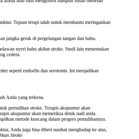
ta afasia atau sulit mengobrol maupun susah menelan
unktur. Tujuan terapi ialah untuk membantu meringankan
an jangka gerak di pergelangan tangan dan bahu.
elawan nyeri bahu akibat stroke. Studi lain menemukan
ng cedera.
r seperti endorfin dan serotonin. Ini menjadikan
buh Anda yang terkena.
tuk pemulihan stroke. Terapis akupuntur akan
erapis akupuntur akan memeriksa detak nadi anda.
nampilkan metode kencang dalam progres pemulihannya.
ktur, Anda juga bisa diberi nasihat menghadap ke atas,
hkan Stroke