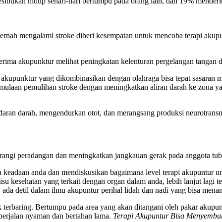
esibukan hidup sehari-hari bertumpu pada orang lain, dan 19% menderi
pernah mengalami stroke diberi kesempatan untuk mencoba terapi akup
rima akupunktur melihat peningkatan kelenturan pergelangan tangan d
akupunktur yang dikombinasikan dengan olahraga bisa tepat sasaran m
ulaan pemulihan stroke dengan meningkatkan aliran darah ke zona ya
ran darah, mengendurkan otot, dan merangsang produksi neurotransmite
rangi peradangan dan meningkatkan jangkauan gerak pada anggota tu
 keadaan anda dan mendiskusikan bagaimana level terapi akupuntur un
 kesehatan yang terkait dengan organ dalam anda, lebih lanjut lagi t
 ada detil dalam ilmu akupuntur perihal lidah dan nadi yang bisa me
k terbaring. Bertumpu pada area yang akan ditangani oleh pakar akupun
 berjalan nyaman dan bertahan lama.
Terapi Akupuntur Bisa Menyembu