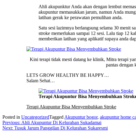
Ahli akupunktur Anda akan dengan lembut memasukk
akupuntur memasukkan jarum, namun Anda mungkin
latihan gerak ke perawatan pemulihan anda.
Satu sesi lazimnya berlangsung selama 30 menit s
stroke memerlukan sampai 12 sesi. Lalu tiap 12 ka
memberikan latihan yang aplikatif supaya anda dap
Kini terapi tidak mesti datang ke klinik, Mitra terapi
pantas dengan k
LETS GROW HEALTHY BE HAPPY…
Salam Sehat…
Terapi Akupuntur Bisa Menyembuhkan Strok
Terapi Akupuntur Bisa Menyembuhkan Stroke
Posted in
Uncategorized
Tagged
Akupuntur bogor
,
akupuntur home ca
Post
Previous:
Ahli Akupuntur Di Kelurahan Sukadamai
Next:
Tusuk Jarum Panggilan Di Kelurahan Sukaresmi
navigation