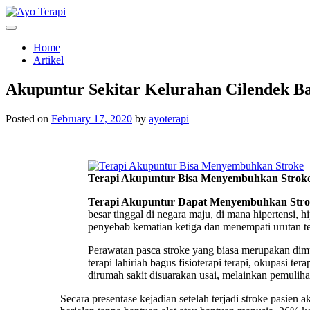
Skip
to
Homecare Akupunktur
Ayo Terapi
content
Home
Artikel
Akupuntur Sekitar Kelurahan Cilendek B
Posted on
February 17, 2020
by
ayoterapi
Terapi Akupuntur Bisa Menyembuhkan Strok
Terapi Akupuntur Dapat Menyembuhkan Stro
besar tinggal di negara maju, di mana hipertensi, 
penyebab kematian ketiga dan menempati urutan te
Perawatan pasca stroke yang biasa merupakan dimu
terapi lahiriah bagus fisioterapi terapi, okupasi ter
dirumah sakit disuarakan usai, melainkan pemulihan
Secara presentase kejadian setelah terjadi stroke pasie