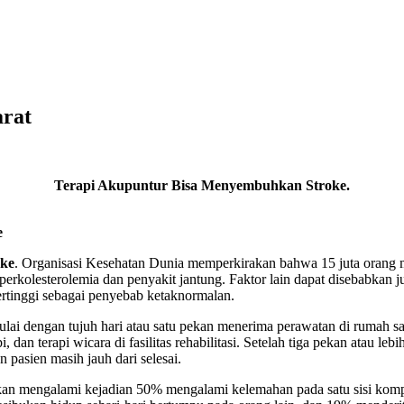
arat
Terapi Akupuntur Bisa Menyembuhkan Stroke.
e
ke
. Organisasi Kesehatan Dunia memperkirakan bahwa 15 juta orang me
hiperkolesterolemia dan penyakit jantung. Faktor lain dapat disebabkan
rtinggi sebagai penyebab ketaknormalan.
lai dengan tujuh hari atau satu pekan menerima perawatan di rumah s
api, dan terapi wicara di fasilitas rehabilitasi. Setelah tiga pekan atau 
 pasien masih jauh dari selesai.
n akan mengalami kejadian 50% mengalami kelemahan pada satu sisi komp