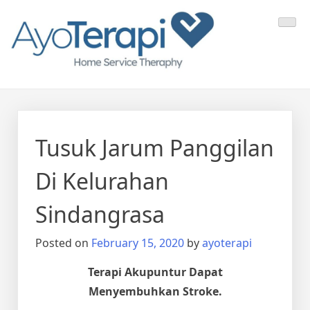
Skip
Ayo Terapi
Homecare Akupunktur
to
content
Tusuk Jarum Panggilan
Di Kelurahan
Sindangrasa
Posted on
February 15, 2020
by
ayoterapi
Terapi Akupuntur Dapat
Menyembuhkan Stroke.