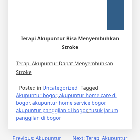
Terapi Akupuntur Bisa Menyembuhkan
Stroke
Terapi Akupuntur Dapat Menyembuhkan
Stroke
Posted in
Uncategorized
Tagged
Akupuntur bogor
,
akupuntur home care di
bogor
,
akupuntur home service bogor
,
akupuntur panggilan di bogor
,
tusuk jarum
panggilan di bogor
Post
Previous:
Akupuntur
Next:
Terapi Akupuntur