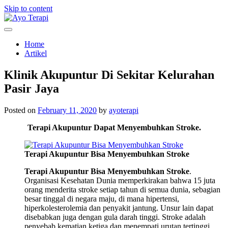
Skip to content
Homecare Akupunktur
Ayo Terapi
Home
Artikel
Klinik Akupuntur Di Sekitar Kelurahan
Pasir Jaya
Posted on
February 11, 2020
by
ayoterapi
Terapi Akupuntur Dapat Menyembuhkan Stroke.
Terapi Akupuntur Bisa Menyembuhkan Stroke
Terapi Akupuntur Bisa Menyembuhkan Stroke
.
Organisasi Kesehatan Dunia memperkirakan bahwa 15 juta
orang menderita stroke setiap tahun di semua dunia, sebagian
besar tinggal di negara maju, di mana hipertensi,
hiperkolesterolemia dan penyakit jantung. Unsur lain dapat
disebabkan juga dengan gula darah tinggi. Stroke adalah
penyebab kematian ketiga dan menempati urutan tertinggi