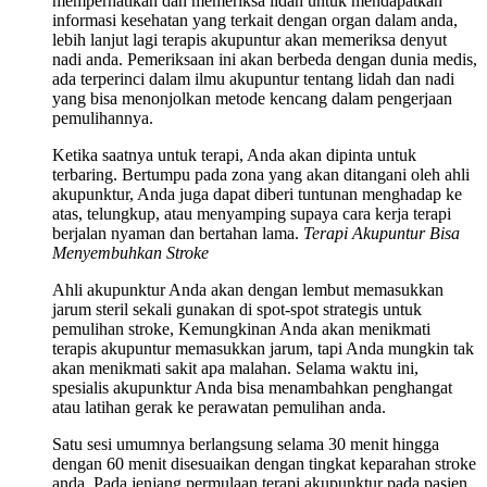
memperhatikan dan memeriksa lidah untuk mendapatkan
informasi kesehatan yang terkait dengan organ dalam anda,
lebih lanjut lagi terapis akupuntur akan memeriksa denyut
nadi anda. Pemeriksaan ini akan berbeda dengan dunia medis,
ada terperinci dalam ilmu akupuntur tentang lidah dan nadi
yang bisa menonjolkan metode kencang dalam pengerjaan
pemulihannya.
Ketika saatnya untuk terapi, Anda akan dipinta untuk
terbaring. Bertumpu pada zona yang akan ditangani oleh ahli
akupunktur, Anda juga dapat diberi tuntunan menghadap ke
atas, telungkup, atau menyamping supaya cara kerja terapi
berjalan nyaman dan bertahan lama.
Terapi Akupuntur Bisa
Menyembuhkan Stroke
Ahli akupunktur Anda akan dengan lembut memasukkan
jarum steril sekali gunakan di spot-spot strategis untuk
pemulihan stroke, Kemungkinan Anda akan menikmati
terapis akupuntur memasukkan jarum, tapi Anda mungkin tak
akan menikmati sakit apa malahan. Selama waktu ini,
spesialis akupunktur Anda bisa menambahkan penghangat
atau latihan gerak ke perawatan pemulihan anda.
Satu sesi umumnya berlangsung selama 30 menit hingga
dengan 60 menit disesuaikan dengan tingkat keparahan stroke
anda. Pada jenjang permulaan terapi akupunktur pada pasien