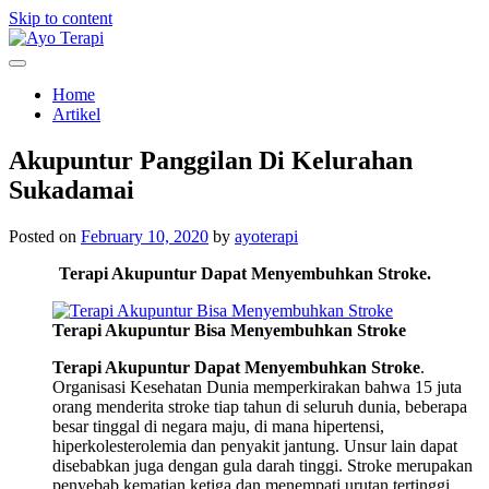
Skip to content
Homecare Akupunktur
Ayo Terapi
Home
Artikel
Akupuntur Panggilan Di Kelurahan
Sukadamai
Posted on
February 10, 2020
by
ayoterapi
Terapi Akupuntur Dapat Menyembuhkan Stroke.
Terapi Akupuntur Bisa Menyembuhkan Stroke
Terapi Akupuntur Dapat Menyembuhkan Stroke
.
Organisasi Kesehatan Dunia memperkirakan bahwa 15 juta
orang menderita stroke tiap tahun di seluruh dunia, beberapa
besar tinggal di negara maju, di mana hipertensi,
hiperkolesterolemia dan penyakit jantung. Unsur lain dapat
disebabkan juga dengan gula darah tinggi. Stroke merupakan
penyebab kematian ketiga dan menempati urutan tertinggi