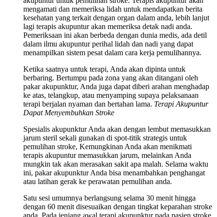
akupuntur untuk pemulihan stroke. Terapis akupuntur akan
mengamati dan memeriksa lidah untuk mendapatkan berita
kesehatan yang terkait dengan organ dalam anda, lebih lanjut
lagi terapis akupuntur akan memeriksa detak nadi anda.
Pemeriksaan ini akan berbeda dengan dunia medis, ada detil
dalam ilmu akupuntur perihal lidah dan nadi yang dapat
menampilkan sistem pesat dalam cara kerja pemulihannya.
Ketika saatnya untuk terapi, Anda akan dipinta untuk
berbaring. Bertumpu pada zona yang akan ditangani oleh
pakar akupunktur, Anda juga dapat diberi arahan menghadap
ke atas, telangkup, atau menyamping supaya pelaksanaan
terapi berjalan nyaman dan bertahan lama.
Terapi Akupuntur
Dapat Menyembuhkan Stroke
Spesialis akupunktur Anda akan dengan lembut memasukkan
jarum steril sekali gunakan di spot-titik strategis untuk
pemulihan stroke, Kemungkinan Anda akan menikmati
terapis akupuntur memasukkan jarum, melainkan Anda
mungkin tak akan merasakan sakit apa malah. Selama waktu
ini, pakar akupunktur Anda bisa menambahkan penghangat
atau latihan gerak ke perawatan pemulihan anda.
Satu sesi umumnya berlangsung selama 30 menit hingga
dengan 60 menit disesuaikan dengan tingkat keparahan stroke
anda. Pada jenjang awal terapi akupunktur pada pasien stroke