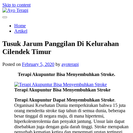
Skip to content
Homecare Akupunktur
Ayo Terapi
Home
Artikel
Tusuk Jarum Panggilan Di Kelurahan
Cilendek Timur
Posted on
February 5, 2020
by
ayoterapi
Terapi Akupuntur Bisa Menyembuhkan Stroke.
Terapi Akupuntur Bisa Menyembuhkan Stroke
Terapi Akupuntur Dapat Menyembuhkan Stroke
.
Organisasi Kesehatan Dunia memperkirakan bahwa 15 juta
orang menderita stroke tiap tahun di semua dunia, beberapa
besar tinggal di negara maju, di mana hipertensi,
hiperkolesterolemia dan penyakit jantung. Unsur lain dapat
disebabkan juga dengan gula darah tinggi. Stroke merupakan
penyebab kematian ketiga dan menempati urutan tertinggi