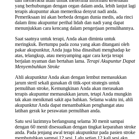
dan memeriksa lidah untuk menerima informasi kesehatan
yang berhubungan dengan organ dalam anda, lebih lanjut lagi
terapis akupuntur akan memeriksa denyut nadi anda.
Pemeriksaan ini akan berbeda dengan dunia medis, ada rinci
dalam ilmu akupuntur perihal lidah dan nadi yang dapat
menunjukkan cara kencang dalam pengerjaan pemulihannya.
Saat saatnya untuk terapi, Anda akan diminta untuk
meringkuk. Bertumpu pada zona yang akan ditangani oleh
pakar akupunktur, Anda juga bisa dinasihati menghadap ke
atas, telangkup, atau menyamping agar cara kerja terapi
berjalan nyaman dan bertahan lama.
Terapi Akupuntur Dapat
Menyembuhkan Stroke
Ahli akupunktur Anda akan dengan lembut memasukkan
jarum steril sekali gunakan di titik-spot strategis untuk
pemulihan stroke, Kemungkinan Anda akan merasakan
terapis akupuntur memasukkan jarum, tetapi Anda mungkin
tak akan menikmati sakit apa bahkan. Selama waktu ini, ahli
akupunktur Anda dapat menambahkan penghangat atau
latihan gerak ke perawatan pemulihan anda.
Satu sesi lazimnya berlangsung selama 30 menit sampai
dengan 60 menit disesuaikan dengan tingkat keparahan stroke
anda. Pada jenjang awal terapi akupunktur pada pasien stroke
membutuhkan sampai 12 sesi. Lalu setiap 12 kali sesi akn