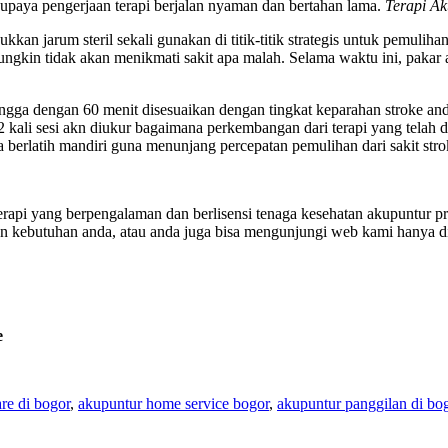
upaya pengerjaan terapi berjalan nyaman dan bertahan lama.
Terapi A
an jarum steril sekali gunakan di titik-titik strategis untuk pemuli
gkin tidak akan menikmati sakit apa malah. Selama waktu ini, paka
ingga dengan 60 menit disesuaikan dengan tingkat keparahan stroke and
12 kali sesi akn diukur bagaimana perkembangan dari terapi yang telah
a berlatih mandiri guna menunjang percepatan pemulihan dari sakit stro
 terapi yang berpengalaman dan berlisensi tenaga kesehatan akupuntur 
an kebutuhan anda, atau anda juga bisa mengunjungi web kami hanya d
e
re di bogor
,
akupuntur home service bogor
,
akupuntur panggilan di bo