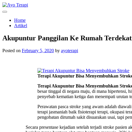
Skip
to
Homecare Akupunktur
Ayo Terapi
content
Home
Artikel
Akupuntur Panggilan Ke Rumah Terdekat
Posted on
February 5, 2020
by
ayoterapi
Terapi Akupuntur Bisa Menyembuhkan Strok
Terapi Akupuntur Bisa Menyembuhkan Strok
besar tinggal di negara maju, di mana hipertensi, 
penyebab kematian ketiga dan menempati urutan te
Perawatan pasca stroke yang awam adalah diawali
terapi jasmaniah baik fisioterapi terapi, okupasi ter
pengobatan dirumah sakit disuarakan usai, tapi pem
Secara presentase kejadian setelah terjadi stroke pasie