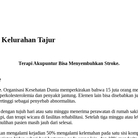
 Kelurahan Tajur
Terapi Akupuntur Bisa Menyembuhkan Stroke.
e
e
. Organisasi Kesehatan Dunia memperkirakan bahwa 15 juta orang mende
hiperkolesterolemia dan penyakit jantung. Elemen lain bisa disebabkan 
rtinggi sebagai penyebab abnormalitas.
 dengan tujuh hari atau satu minggu menerima perawatan di rumah sak
api, dan terapi wicara di fasilitas rehabilitasi. Setelah tiga minggu atau 
ulihan pasien masih jauh dari selesai.
n akan mengalami kejadian 50% mengalami kelemahan pada satu sisi komp