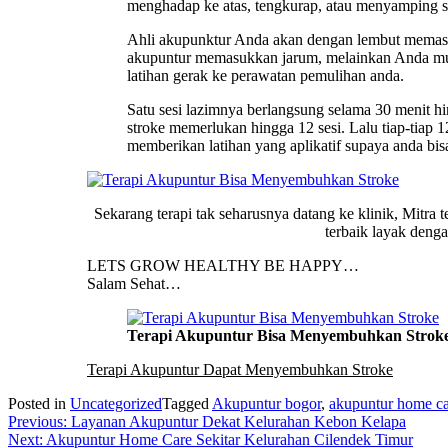
menghadap ke atas, tengkurap, atau menyamping s
Ahli akupunktur Anda akan dengan lembut memasukk
akupuntur memasukkan jarum, melainkan Anda mun
latihan gerak ke perawatan pemulihan anda.
Satu sesi lazimnya berlangsung selama 30 menit h
stroke memerlukan hingga 12 sesi. Lalu tiap-tiap 
memberikan latihan yang aplikatif supaya anda bis
Sekarang terapi tak seharusnya datang ke klinik, Mitra
terbaik layak deng
LETS GROW HEALTHY BE HAPPY…
Salam Sehat…
Terapi Akupuntur Bisa Menyembuhkan Strok
Terapi Akupuntur Dapat Menyembuhkan Stroke
Posted in
Uncategorized
Tagged
Akupuntur bogor
,
akupuntur home ca
Post
Previous:
Layanan Akupuntur Dekat Kelurahan Kebon Kelapa
Next:
Akupuntur Home Care Sekitar Kelurahan Cilendek Timur