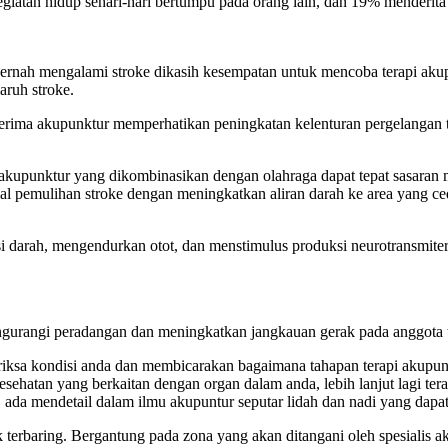
egiatan hidup sehari-hari bertumpu pada orang lain, dan 19% menderit
pernah mengalami stroke dikasih kesempatan untuk mencoba terapi ak
aruh stroke.
rima akupunktur memperhatikan peningkatan kelenturan pergelangan t
akupunktur yang dikombinasikan dengan olahraga dapat tepat sasaran 
 pemulihan stroke dengan meningkatkan aliran darah ke area yang ce
 darah, mengendurkan otot, dan menstimulus produksi neurotransmiter s
ngurangi peradangan dan meningkatkan jangkauan gerak pada anggota 
iksa kondisi anda dan membicarakan bagaimana tahapan terapi akupunt
sehatan yang berkaitan dengan organ dalam anda, lebih lanjut lagi te
 ada mendetail dalam ilmu akupuntur seputar lidah dan nadi yang dap
k terbaring. Bergantung pada zona yang akan ditangani oleh spesialis 