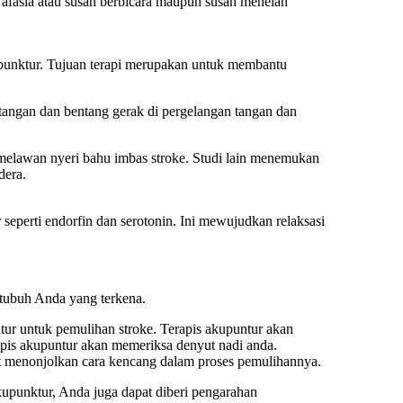
a afasia atau susah berbicara maupun susah menelan
upunktur. Tujuan terapi merupakan untuk membantu
angan dan bentang gerak di pergelangan tangan dan
melawan nyeri bahu imbas stroke. Studi lain menemukan
dera.
eperti endorfin dan serotonin. Ini mewujudkan relaksasi
tubuh Anda yang terkena.
ur untuk pemulihan stroke. Terapis akupuntur akan
rapis akupuntur akan memeriksa denyut nadi anda.
at menonjolkan cara kencang dalam proses pemulihannya.
akupunktur, Anda juga dapat diberi pengarahan