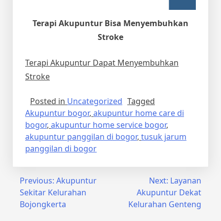
Terapi Akupuntur Bisa Menyembuhkan
Stroke
Terapi Akupuntur Dapat Menyembuhkan
Stroke
Posted in
Uncategorized
Tagged
Akupuntur bogor
,
akupuntur home care di
bogor
,
akupuntur home service bogor
,
akupuntur panggilan di bogor
,
tusuk jarum
panggilan di bogor
Post
Previous:
Akupuntur
Next:
Layanan
Sekitar Kelurahan
Akupuntur Dekat
navigation
Bojongkerta
Kelurahan Genteng