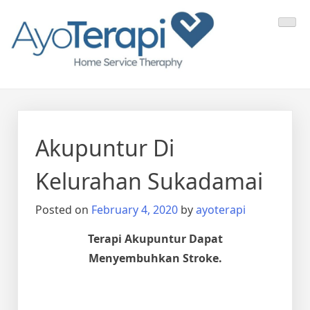
Skip
Ayo Terapi
Homecare Akupunktur
to
content
Akupuntur Di
Kelurahan Sukadamai
Posted on
February 4, 2020
by
ayoterapi
Terapi Akupuntur Dapat
Menyembuhkan Stroke.