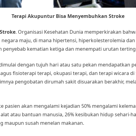
Terapi Akupuntur Bisa Menyembuhkan Stroke
Stroke
. Organisasi Kesehatan Dunia memperkirakan bahwa 
di negara maju, di mana hipertensi, hiperkolesterolemia da
lah penyebab kematian ketiga dan menempati urutan tertin
dimulai dengan tujuh hari atau satu pekan mendapatkan p
us fisioterapi terapi, okupasi terapi, dan terapi wicara di f
 lazimnya pengobatan dirumah sakit disuarakan berakhir, me
roke pasien akan mengalami kejadian 50% mengalami kelemah
n alat atau bantuan manusia, 26% kesibukan hidup sehari-h
ang maupun susah menelan makanan.