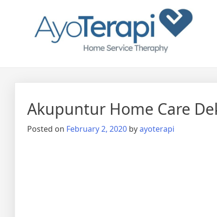
Skip
Ayo Terapi
Homecare Akupunktur
to
content
Akupuntur Home Care De
Posted on
February 2, 2020
by
ayoterapi