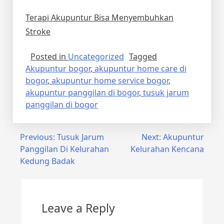
Terapi Akupuntur Bisa Menyembuhkan
Stroke
Posted in
Uncategorized
Tagged
Akupuntur bogor
,
akupuntur home care di
bogor
,
akupuntur home service bogor
,
akupuntur panggilan di bogor
,
tusuk jarum
panggilan di bogor
Post
Previous:
Tusuk Jarum
Next:
Akupuntur
Panggilan Di Kelurahan
Kelurahan Kencana
navigation
Kedung Badak
Leave a Reply