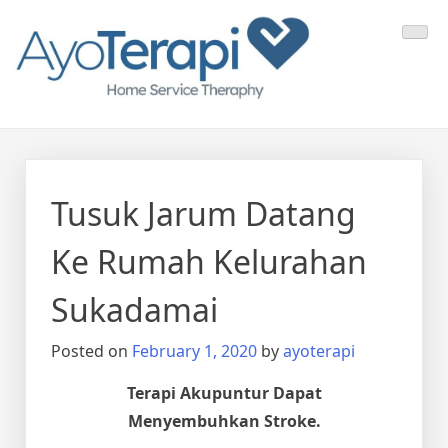
Skip
Ayo Terapi
Homecare Akupunktur
to
content
Tusuk Jarum Datang
Ke Rumah Kelurahan
Sukadamai
Posted on
February 1, 2020
by
ayoterapi
Terapi Akupuntur Dapat
Menyembuhkan Stroke.