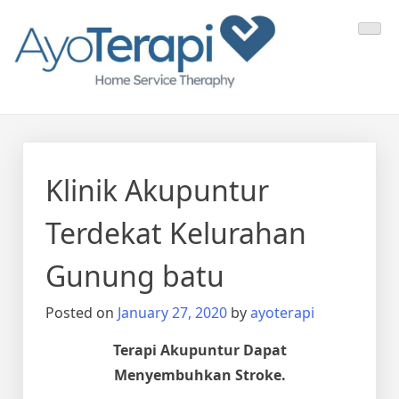
Skip
Ayo Terapi
Homecare Akupunktur
to
content
Klinik Akupuntur
Terdekat Kelurahan
Gunung batu
Posted on
January 27, 2020
by
ayoterapi
Terapi Akupuntur Dapat
Menyembuhkan Stroke.