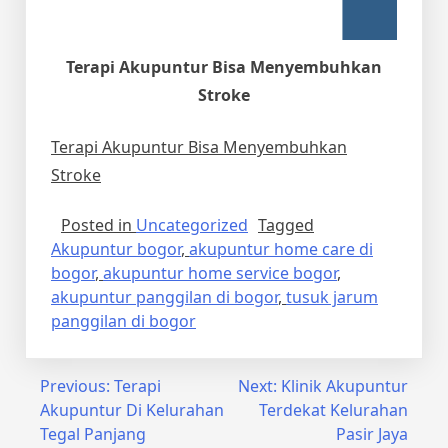
Terapi Akupuntur Bisa Menyembuhkan
Stroke
Terapi Akupuntur Bisa Menyembuhkan
Stroke
Posted in
Uncategorized
Tagged
Akupuntur bogor
,
akupuntur home care di
bogor
,
akupuntur home service bogor
,
akupuntur panggilan di bogor
,
tusuk jarum
panggilan di bogor
Post
Previous:
Terapi
Next:
Klinik Akupuntur
Akupuntur Di Kelurahan
Terdekat Kelurahan
navigation
Tegal Panjang
Pasir Jaya