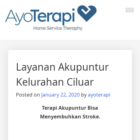
Skip
Ayo Terapi
Homecare Akupunktur
to
content
Layanan Akupuntur
Kelurahan Ciluar
Posted on
January 22, 2020
by
ayoterapi
Terapi Akupuntur Bisa
Menyembuhkan Stroke.