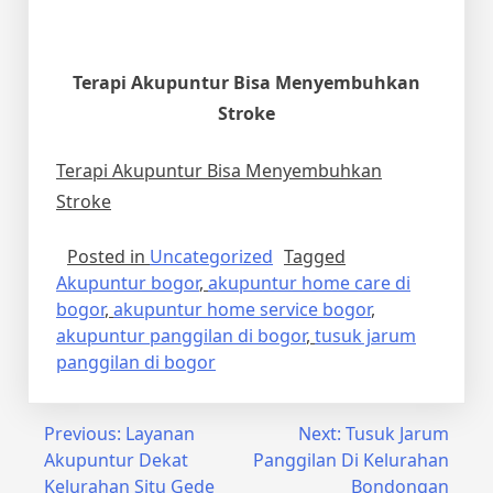
Terapi Akupuntur Bisa Menyembuhkan
Stroke
Terapi Akupuntur Bisa Menyembuhkan
Stroke
Posted in
Uncategorized
Tagged
Akupuntur bogor
,
akupuntur home care di
bogor
,
akupuntur home service bogor
,
akupuntur panggilan di bogor
,
tusuk jarum
panggilan di bogor
Post
Previous:
Layanan
Next:
Tusuk Jarum
Akupuntur Dekat
Panggilan Di Kelurahan
navigation
Kelurahan Situ Gede
Bondongan