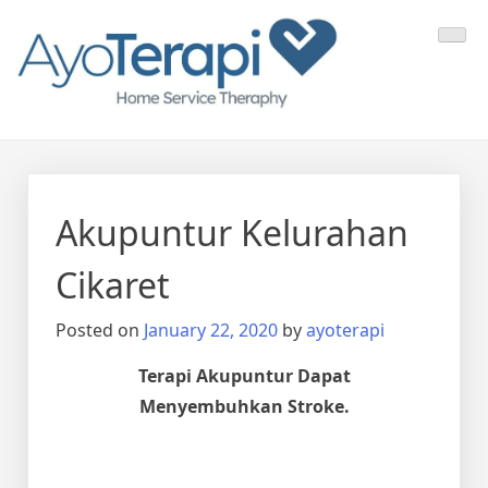
Skip
Ayo Terapi
Homecare Akupunktur
to
content
Akupuntur Kelurahan
Cikaret
Posted on
January 22, 2020
by
ayoterapi
Terapi Akupuntur Dapat
Menyembuhkan Stroke.