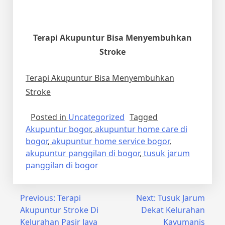
Terapi Akupuntur Bisa Menyembuhkan
Stroke
Terapi Akupuntur Bisa Menyembuhkan
Stroke
Posted in
Uncategorized
Tagged
Akupuntur bogor
,
akupuntur home care di
bogor
,
akupuntur home service bogor
,
akupuntur panggilan di bogor
,
tusuk jarum
panggilan di bogor
Post
Previous:
Terapi
Next:
Tusuk Jarum
Akupuntur Stroke Di
Dekat Kelurahan
navigation
Kelurahan Pasir Jaya
Kayumanis