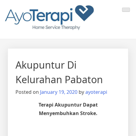
Skip
Ayo Terapi
Homecare Akupunktur
to
content
Akupuntur Di
Kelurahan Pabaton
Posted on
January 19, 2020
by
ayoterapi
Terapi Akupuntur Dapat
Menyembuhkan Stroke.