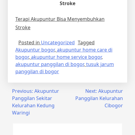
Stroke
Terapi Akupuntur Bisa Menyembuhkan
Stroke
Posted in
Uncategorized
Tagged
Akupuntur bogor
,
akupuntur home care di
bogor
,
akupuntur home service bogor
,
akupuntur panggilan di bogor
,
tusuk jarum
panggilan di bogor
Post
Previous:
Akupuntur
Next:
Akupuntur
Panggilan Sekitar
Panggilan Kelurahan
navigation
Kelurahan Kedung
Cibogor
Waringi