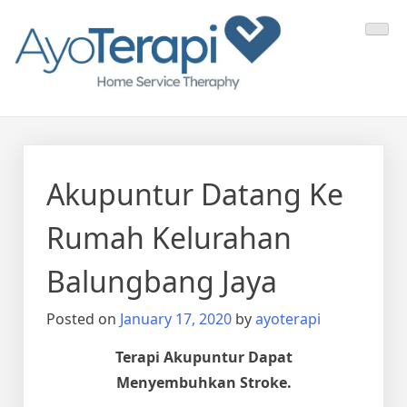
Skip
Ayo Terapi
Homecare Akupunktur
to
content
Akupuntur Datang Ke
Rumah Kelurahan
Balungbang Jaya
Posted on
January 17, 2020
by
ayoterapi
Terapi Akupuntur Dapat
Menyembuhkan Stroke.