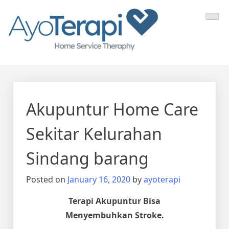
Skip
Ayo Terapi
Homecare Akupunktur
to
content
Akupuntur Home Care
Sekitar Kelurahan
Sindang barang
Posted on
January 16, 2020
by
ayoterapi
Terapi Akupuntur Bisa
Menyembuhkan Stroke.