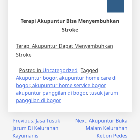
Terapi Akupuntur Bisa Menyembuhkan
Stroke
Terapi Akupuntur Dapat Menyembuhkan
Stroke
Posted in
Uncategorized
Tagged
Akupuntur bogor
,
akupuntur home care di
bogor
,
akupuntur home service bogor
,
akupuntur panggilan di bogor
,
tusuk jarum
panggilan di bogor
Post
Previous:
Jasa Tusuk
Next:
Akupuntur Buka
Jarum Di Kelurahan
Malam Kelurahan
navigation
Kayumanis
Kebon Pedes