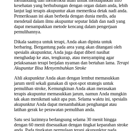
memandang dan memeriksa lidah untuk mendapatkan info
kesehatan yang berhubungan dengan organ dalam anda, lebih
lanjut lagi terapis akupuntur akan memeriksa detak nadi anda.
Pemeriksaan ini akan berbeda dengan dunia medis, ada
mendetail dalam ilmu akupuntur seputar lidah dan nadi yang
dapat menampakkan metode kencang dalam pengerjaan
pemulihannya.
Dikala saatnya untuk terapi, Anda akan dipinta untuk
berbaring. Bergantung pada area yang akan ditangani oleh
spesialis akupunktur, Anda juga dapat diberi nasihat
menghadap ke atas, tengkurap, atau menyamping agar
pelaksanaan terapi berjalan nyaman dan bertahan lama.
Terapi
Akupuntur Bisa Menyembuhkan Stroke
Ahli akupunktur Anda akan dengan lembut memasukkan
jarum steril sekali gunakan di spot-spot strategis untuk
pemulihan stroke, Kemungkinan Anda akan merasakan
terapis akupuntur memasukkan jarum, namun Anda mungkin
tak akan menikmati sakit apa pun. Selama waktu ini, spesialis
akupunktur Anda dapat menambahkan penghangat atau
latihan gerak ke perawatan pemulihan anda.
Satu sesi lazimnya berlangsung selama 30 menit hingga
dengan 60 menit disesuaikan dengan tingkat keparahan stroke
anda. Pada tingkatan permulaan terapi akupunktur pada