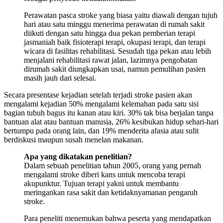
Perawatan pasca stroke yang biasa yaitu diawali dengan tujuh
hari atau satu minggu menerima perawatan di rumah sakit
diikuti dengan satu hingga dua pekan pemberian terapi
jasmaniah baik fisioterapi terapi, okupasi terapi, dan terapi
wicara di fasilitas rehabilitasi. Sesudah tiga pekan atau lebih
menjalani rehabilitasi rawat jalan, lazimnya pengobatan
dirumah sakit diungkapkan usai, namun pemulihan pasien
masih jauh dari selesai.
Secara presentase kejadian setelah terjadi stroke pasien akan
mengalami kejadian 50% mengalami kelemahan pada satu sisi
bagian tubuh bagus itu kanan atau kiri. 30% tak bisa berjalan tanpa
bantuan alat atau bantuan manusia, 26% kesibukan hidup sehari-hari
bertumpu pada orang lain, dan 19% menderita afasia atau sulit
berdiskusi maupun susah menelan makanan.
Apa yang dikatakan penelitian?
Dalam sebuah penelitian tahun 2005, orang yang pernah
mengalami stroke diberi kans untuk mencoba terapi
akupunktur. Tujuan terapi yakni untuk membantu
meringankan rasa sakit dan ketidaknyamanan pengaruh
stroke.
Para peneliti menemukan bahwa peserta yang mendapatkan