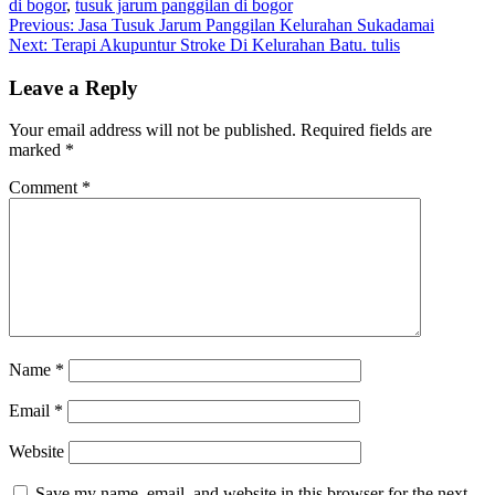
di bogor
,
tusuk jarum panggilan di bogor
Post
Previous:
Jasa Tusuk Jarum Panggilan Kelurahan Sukadamai
Next:
Terapi Akupuntur Stroke Di Kelurahan Batu. tulis
navigation
Leave a Reply
Your email address will not be published.
Required fields are
marked
*
Comment
*
Name
*
Email
*
Website
Save my name, email, and website in this browser for the next