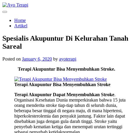
Skip
to
Homecare Akupunktur
Ayo Terapi
content
Home
Artikel
Spesialis Akupuntur Di Kelurahan Tanah
Sareal
Posted on
January 6, 2020
by
ayoterapi
Terapi Akupuntur Bisa Menyembuhkan Stroke.
Terapi Akupuntur Bisa Menyembuhkan Stroke
Terapi Akupuntur Dapat Menyembuhkan Stroke
.
Organisasi Kesehatan Dunia memperkirakan bahwa 15 juta
orang menderita stroke tiap-tiap tahun di seluruh dunia,
beberapa besar tinggal di negara maju, di mana hipertensi,
hiperkolesterolemia dan penyakit jantung. Faktor lain dapat
disebabkan juga dengan gula darah tinggi. Stroke yaitu
penyebab kematian ketiga dan menempati urutan tertinggi
sebagai penyebab ketidaknormalan.