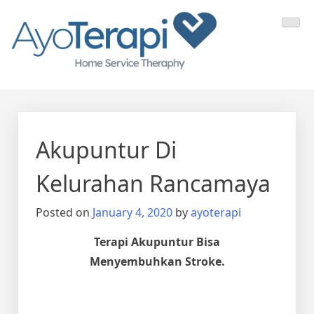
Skip
Ayo Terapi
Homecare Akupunktur
to
content
Akupuntur Di
Kelurahan Rancamaya
Posted on
January 4, 2020
by
ayoterapi
Terapi Akupuntur Bisa
Menyembuhkan Stroke.