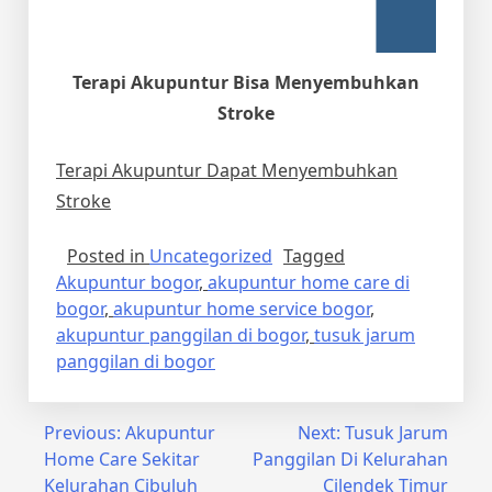
Terapi Akupuntur Bisa Menyembuhkan
Stroke
Terapi Akupuntur Dapat Menyembuhkan
Stroke
Posted in
Uncategorized
Tagged
Akupuntur bogor
,
akupuntur home care di
bogor
,
akupuntur home service bogor
,
akupuntur panggilan di bogor
,
tusuk jarum
panggilan di bogor
Post
Previous:
Akupuntur
Next:
Tusuk Jarum
Home Care Sekitar
Panggilan Di Kelurahan
navigation
Kelurahan Cibuluh
Cilendek Timur